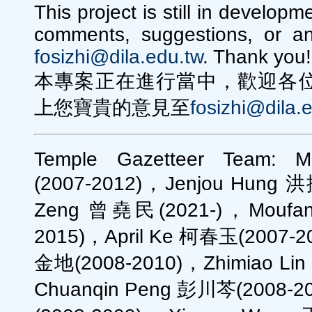
This project is still in develo
comments, suggestions, or a
fosizhi@dila.edu.tw
. Thank you!
本專案正在進行當中，歡迎各
上您寶貴的意見至
fosizhi@dila.
Temple Gazetteer Team: Ma
(2007-2012)，Jenjou Hung 
Zeng 曾堯民(2021-)，Moufan
2015)，April Ke 柯春玉(2007-2
金地(2008-2010)，Zhimiao Li
Chuanqin Peng 彭川芩(2008-2