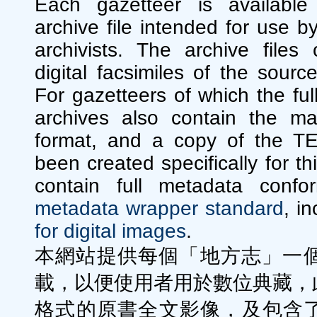
Each gazetteer is availabl
archive file intended for use by
archivists. The archive files
digital facsimiles of the sourc
For gazetteers of which the full
archives also contain the m
format, and a copy of the T
been created specifically for thi
contain full metadata conf
metadata wrapper standard
, i
for digital images
.
本網站提供每個「地方志」一
載，以便使用者用於數位典藏，此
格式的原書全文影像，及包含了1