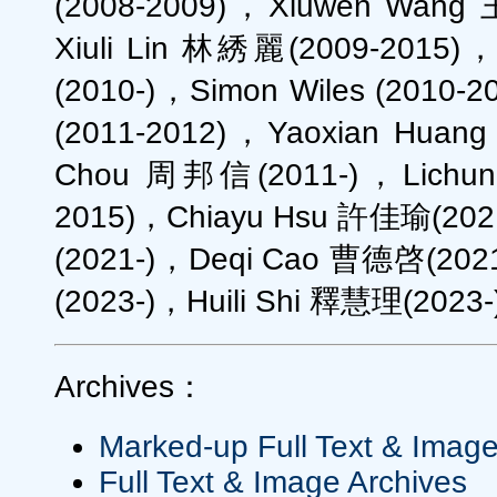
(2008-2009)，Xiuwen Wang
Xiuli Lin 林綉麗(2009-2015)
(2010-)，Simon Wiles (2010-
(2011-2012)，Yaoxian Hua
Chou 周邦信(2011-)，Lichun
2015)，Chiayu Hsu 許佳瑜(202
(2021-)，Deqi Cao 曹德啓(2021
(2023-)，Huili Shi 釋慧理(2023-)
Archives：
Marked-up Full Text & Image
Full Text & Image Archives