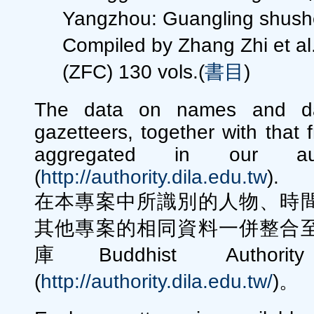
Yangzhou: Guangling shu
Compiled by Zhang Zhi 
(ZFC) 130 vols.(
書目
)
The data on names and date
gazetteers, together with that f
aggregated in our auth
(
http://authority.dila.edu.tw
).
在本專案中所識別的人物、時
其他專案的相同資料一併整合
庫Buddhist Authori
(
http://authority.dila.edu.tw/
)。