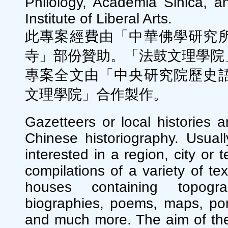
Philology, Academia Sinica,
Institute of Liberal Arts.
此專案經費由「中華佛學研究
寺」部份贊助。「法鼓文理學院
專案全文由「中央研究院歷史
文理學院」合作製作。
Gazetteers or local histories a
Chinese historiography. Usuall
interested in a region, city or 
compilations of a variety of te
houses containing topograp
biographies, poems, maps, port
and much more. The aim of the 