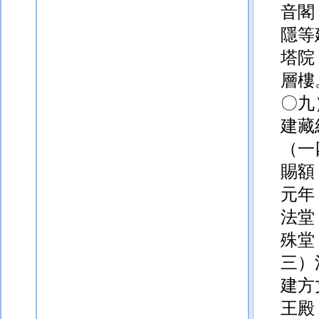
音閣
隱等
塔院
層樓
〇九
建藏
（一
賜
額
元年
法堂
殊堂
三）
建方
王殿