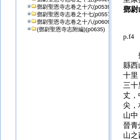
鄧尉聖恩寺志卷之十六(p0539)
鄧尉
鄧尉聖恩寺志卷之十七(p0557)
鄧尉聖恩寺志卷之十八(p0609)
(鄧尉聖恩寺志附編)(p0635)
p.f4
縣西
十里
三十
丈，
尖，
山中
晉青
山之