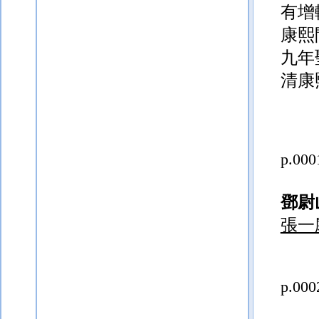
有增
康熙
九年
清康
p.000
鄧尉
張一
p.000