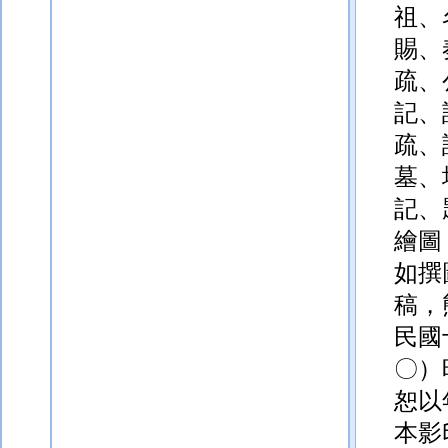
祖、
賜、
疏、
記、
疏、
墓、
記、
繪圖
如撰
稿，
民國
〇）
恕以
本影