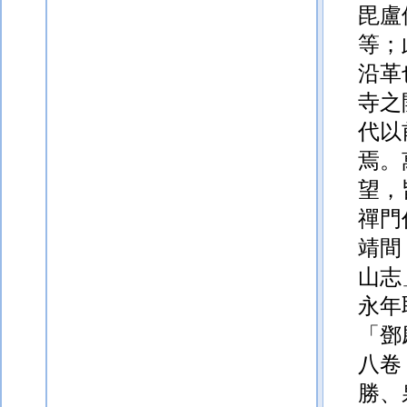
毘盧
等；
沿革
寺之
代以
焉。
望，
禪門
靖間
山志
永年
「鄧
八卷
勝、