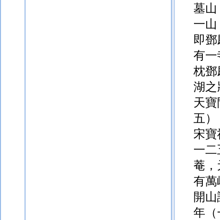
墓山
一山
即鄧
有一
枕鄧
湖之
天寶
五）
宋寶
一二
菴，
有萬
開山
年（