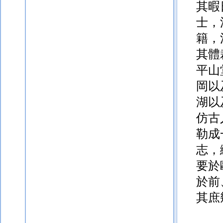
其暇
士，
籍，
其體
平山
岡以
湖以
仿古
勒成
志，
要於
於前
其庶