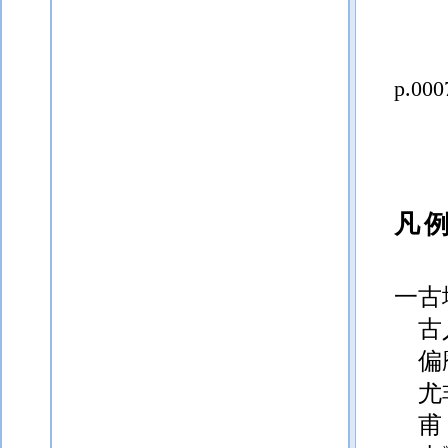
p.000
凡
一古
古
偏
尤
甫