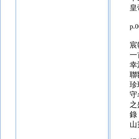
皇
p.
宸
一
幸
聯
珍
守
之
錄
山