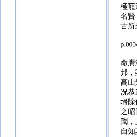
極寵
名賢
古所
p.000
命膺
邦，
高山
况恭
埽除
之昭
躅，
自知