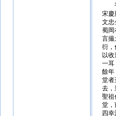
宋慶
文忠
蜀岡
言撮
衍，
以收
一耳
餘年
堂者
去，
聖祖
堂，
四幸