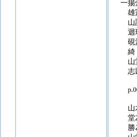
一揚
雄
山
迴
硯
綺
山
志
p.
山
堂
勝