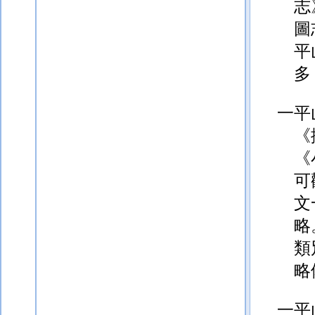
志
圖
平
多
一平
《
《
可
文
略
類
略
一平