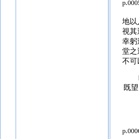
p.000
地以
視其
幸
躬
堂之
不可
既望
p.000