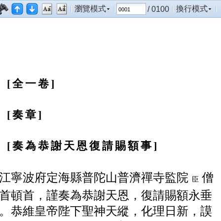
瀏覽模式
換行模式
/ 0100
全一卷
奏章
奏為恭謝天恩復請賜額事
江寧波府定海縣普陀山普濟禪寺監院
僧
臣
首頓
首，謹
奏為恭
謝
天恩，復請賜額永垂
。恭維
皇帝陛下聖神天縱，化理日新，謨