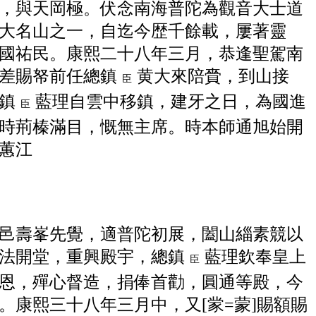
，與天岡極。伏念南海普
陀為觀音大士道
大名山之一，自迄今歴千餘載，屢著
靈
國祐民。康熙二十八年三月，恭逢
聖駕南
差賜帑前任總鎮
黄大來陪賫，到山接
臣
鎮
藍理自雲
中移鎮，建牙之日，為
國進
臣
時荊榛滿目，慨無主席。時本師通旭始開
蕙江
邑壽峯先覺，適普陀初展，闔山緇素競以
法開
堂，重興殿宇，總鎮
藍理欽奉
皇上
臣
恩，殫心督造，捐俸首勸，圓通等殿，今
。康熙三
十八年三月中，又
[䝉=蒙]
賜額賜