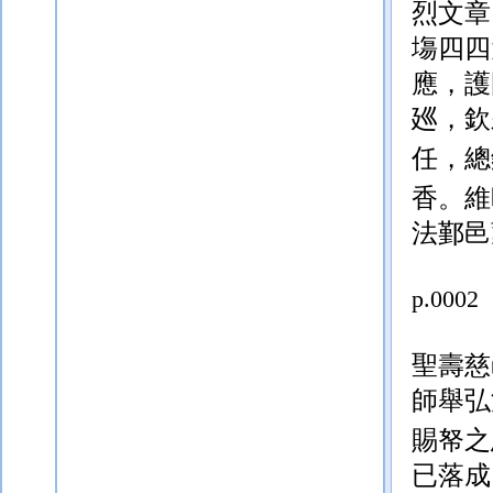
烈文章
塲四四
應，護
廵，
欽
任，總
香。維
法鄞邑
p.0002
聖壽慈
師舉弘
賜帑之
已落成