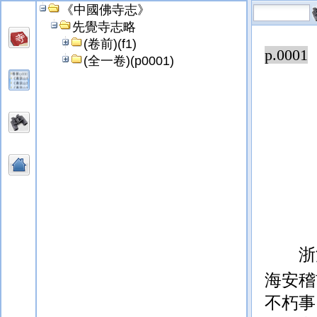
《中國佛寺志》
先覺寺志略
(卷前)(f1)
p.0001
(全一卷)(p0001)
浙
海安稽
不朽事