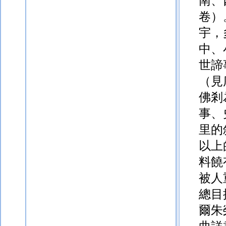
南、
卷）
宇，
中、
世諦
（見
佛剎
事、
里的
以上
料饒
被人
總目
爾朱