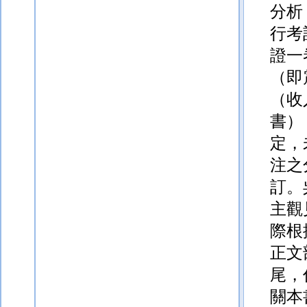
分析
行考
證一
（即
（收
書）
定，
注之
訂。
主觀
際根
正文
尾，
關本