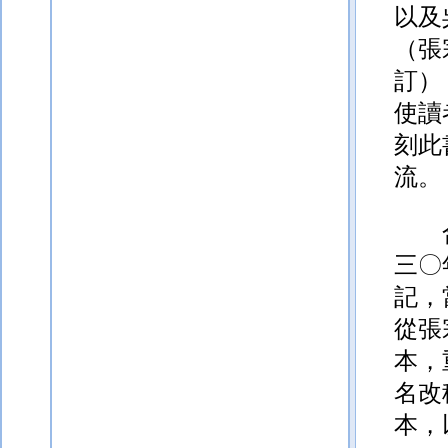
以及
（張
訂）
使讀
刻此
流。
三〇
記，
從張
本，
名改
本，