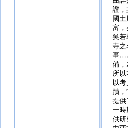
曲詳
證，
國土
富，
吳若
寺之
事…
備，
所以
以考
蹟，
提供
一時
供研