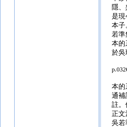
隱、
是現
本子
若準
本的
於吳
p.032
本的
通補
註。
正文
吳若