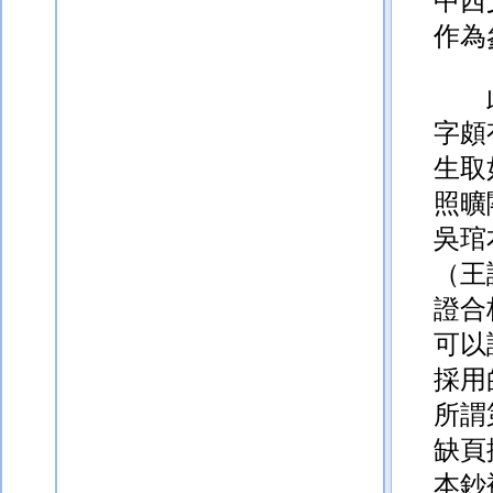
中西
作為
字頗
生取
照曠
吳琯
（王
證合
可以
採用
所謂
缺頁
本鈔