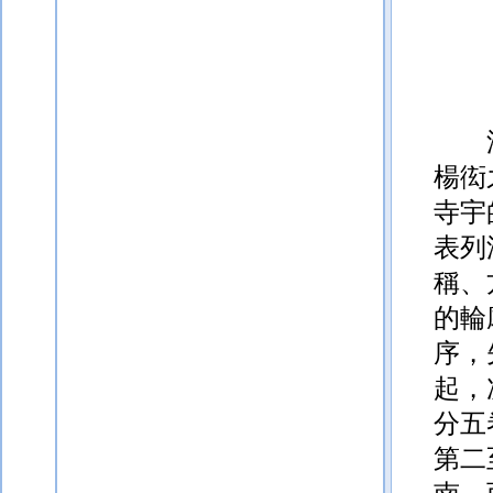
楊衒
寺宇
表列
稱、
的輪
序，
起，
分五
第二