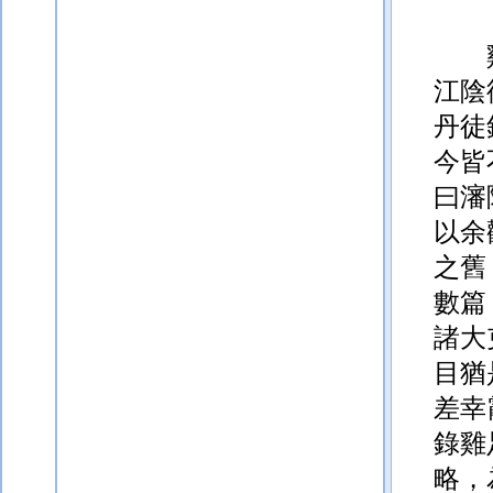
江陰
丹徒
今皆
曰瀋
以余
之舊
數篇
諸大
目猶
差幸
錄雞
略，