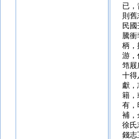
已，
則舊
民國
騰衝
柄，
游，
筇屐
十得
獻，
籍，
有，
補，
徐氏
錢志