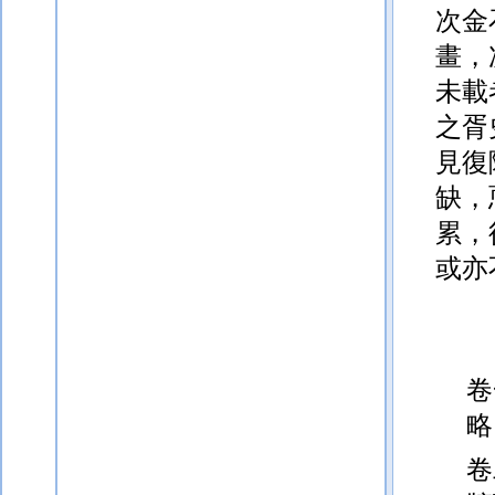
次金
畫，
未載
之胥
見復
缺，
累，
或亦
卷
略
卷