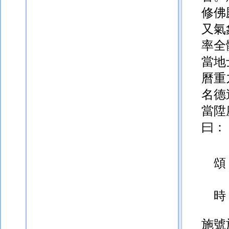
修佛
又氣
率全
當地
曆重
名德
當陞
曰：
頌
時
施號