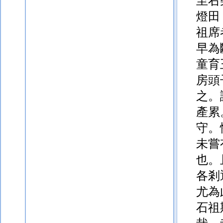
至右
燈田
祖席
早為
童育
房頭
之。
產累
守。
未嘗
也。
各剎
尤為
石祖