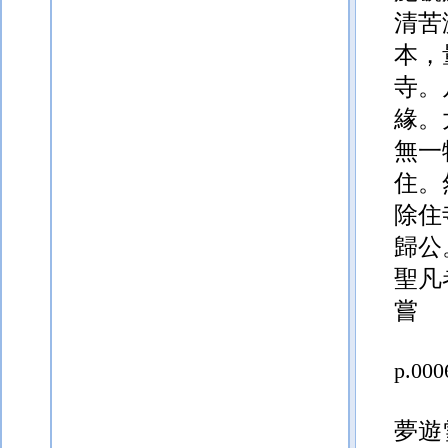
清苦
本，
寺。
緣。
無一
住。
除住
歸公
聖凡
嘗
p.000
夢遊