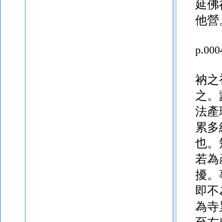
延佛
他營
p.000
衲之
之。
法產
累多
也。
若為
擾。
即不
為寺