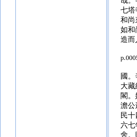
哉。
七塔
和尚
如和
造而
p.000
國。
大藏
閣。
澹公
民十
六
七
舍。