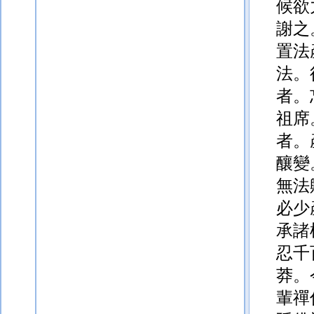
候欲
謝之
置法
法。
者。
祖席
者。
釀變
無法
必少
承諸
忍千
莽。
輩禪