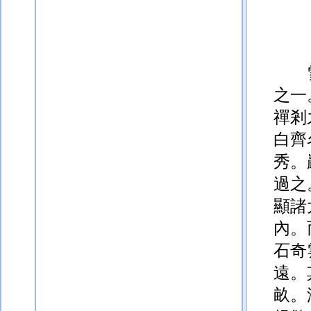
之一
禪剎
白齊
秀。
過之
顯諸
內。
石奇
遠。
畝。