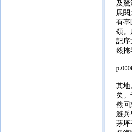
及鵞
展閱
有亭
頌。
記序
然掩
p.000
其地
矣。
然回
避兵
茅坪