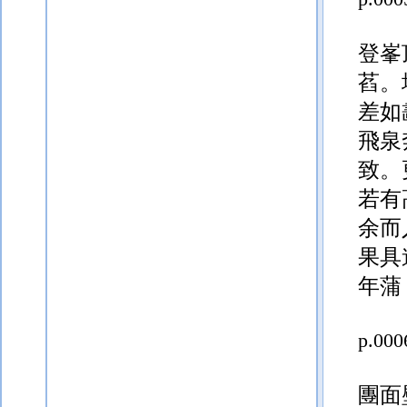
登峯
萏。
差如
飛泉
致。
若有
余而
果具
年蒲
p.000
團面