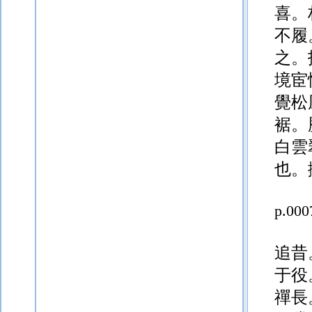
喜。
不履
之。
境宦
覺松
裾。
白雲
也。
p.000
追昔
于役
禪長