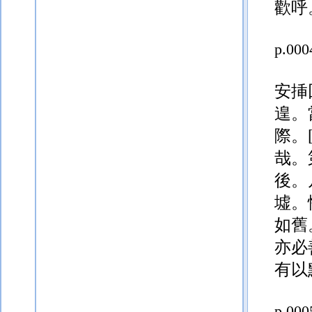
歡呼
p.000
安挿
遑。
際。
哉。
後。
墟。
如舊
亦必
有以
p.000