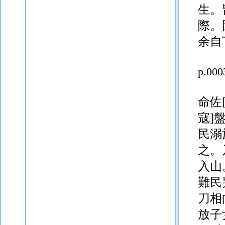
生。
際。
余自
p.000
命佐
寇]
民溺
之。
入山
難民
刀
相
放子