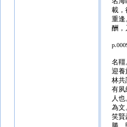
名海
載，
重逢
酬，
p.000
名韁
迎養
林共
有夙
人
也
為文
笑賢
勝，