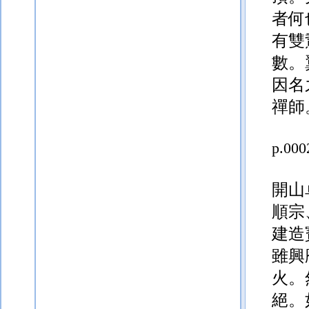
者何
有雙
數。
因名
禪師
p.000
開山
順宗
建造
雖興
火。
絕。