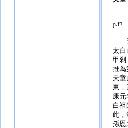
p.f3
太白
甲剎
推為
天童
東，
康元
白祖
此，
孫恩