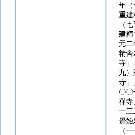
年（
重建
（七
建
精
元二
精舍
寺」
九）
寺」
〇〇
禪寺
一三
覺始
（一