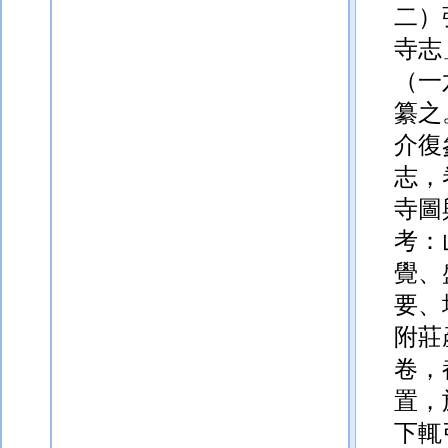
二）
寺志
（一
纂之
介復
志，
寺圖
考：
覺、
要、
附
莊
卷，
置，
下輒