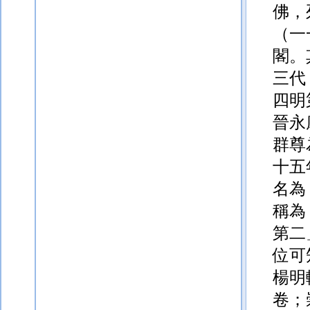
佛，
（一
閣。
三代
四明
晉永
群尊
十五
名為
稱為
第二
位
可
楊明
卷；