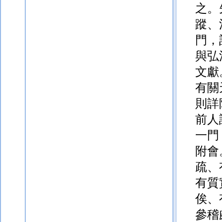
之。
蹤、
門，
與弘
文獻
有關
則詳
前人
一門
附
會
疏、
有質
俟、
參稽