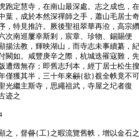
虎跑定慧寺，在南山最深處。志之成也，
中葉，
成於本然深禪師之手，蕭山毛居士
序，特見
推許。厥後
聖祖翠華再涖，
高宗
六次南巡屢幸斯剎，
宸章、珍物、錫賜便
顯揚法教，輝映湖山，而寺志未
事續纂，
付闕如。咸豐庚辛之際，杭城迭罹寇
難，
版遭燬無存；即舊志刋本，經丁居士松生
年僅獲其半，三十年來
顧
{欲}
覩全帙竟不
聖光繼主斯寺，思繩祖武，寺屋之圮者復
古迹之
4
顯之，督
督
{工}
之暇流覽舊帙，增以金石