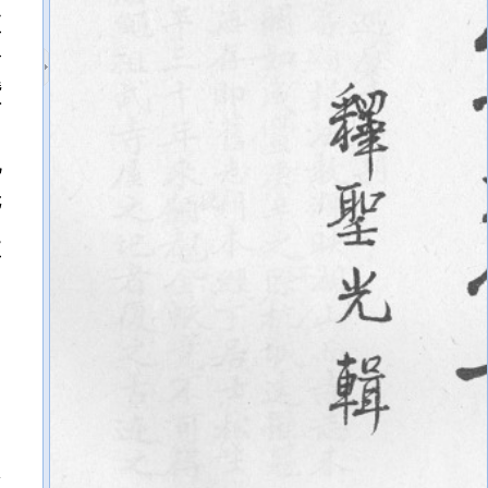
在
奇
纘
紀
先
搜
可
之