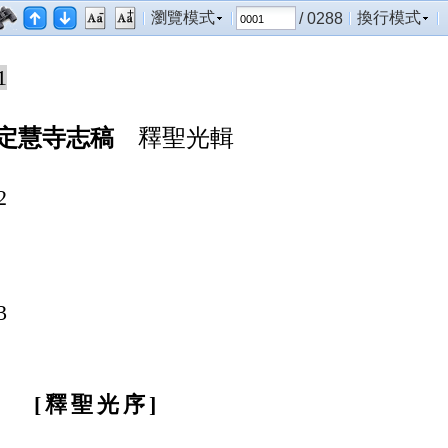
瀏覽模式
換行模式
/ 0288
1
定慧寺志稿
釋聖光輯
2
3
釋聖光序