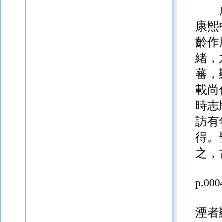
康熙
齡作
緒，
蕃，
載尚
時志
訪有
得。
之，
p.000
湮者