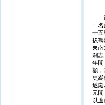
一名
十五
拔鶴
東南
剎志
年間
額，
史嵩
遂廢
元間
以蘆