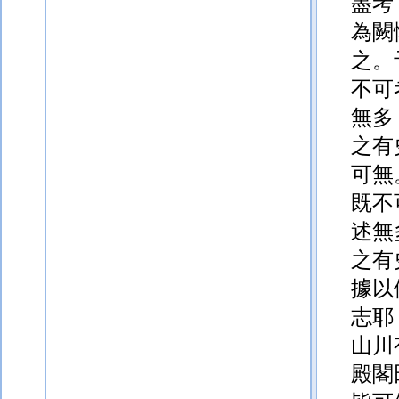
盡考
為闕
之。
不可
無多
之有
可無
既不
述無
之有
據以
志耶
山川
殿閣