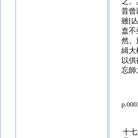
之。
昔曾
雖
[
盍不
然。
緝大
以供
忘師
p.000
十七