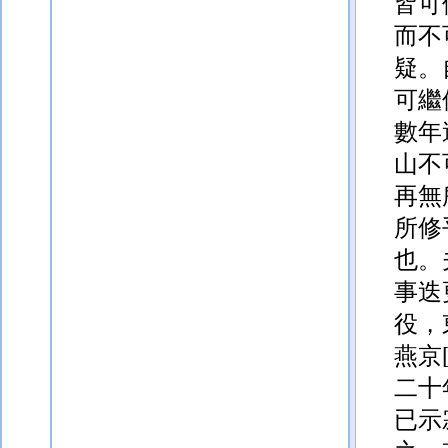
皆可
而不
疑。
可繼
數年
山不
再無
所修
也。
事迭
役，
燕京
二十
已示