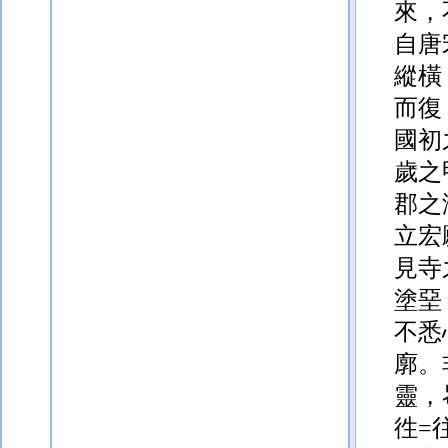
來，
自唐
縱橫
而復
國初
歲之
郡之
立宏
見寺
塗堊
不悉
廓。
靈，
徃=