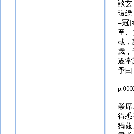
談玄
環繞
=冠]
童、
載，
歲，
遂掌
予曰
p.000
叢席
得悉
獨兹