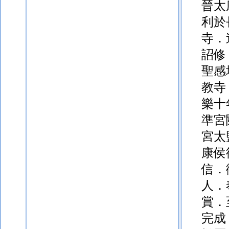
晉太
利於
寺．
詔修
聖感
教寺
樂十
準宮
宮太
康侯
信．
人．
賞．
完成