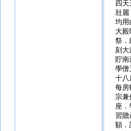
四天
壯麗
均
用
大殿
祭．
刻大
貯南
學僧
十八
每房
宗兼
座．
習贍
額．