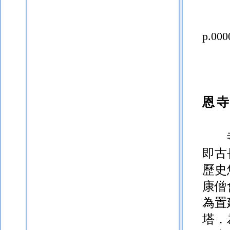
p.000
恩
即古
歷史
康僧
為置
塔．