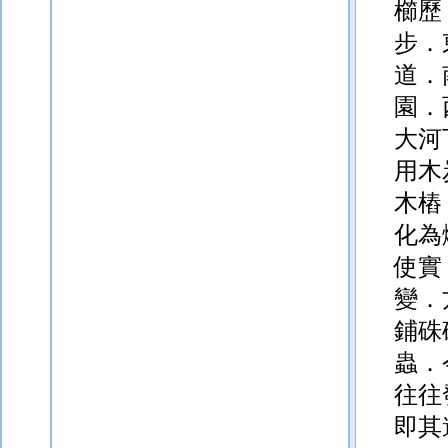
櫛歷
步．
道．
園．
大河
用木
木樁
化為
使實
變．
鋪硃
蟲．
往往
即其