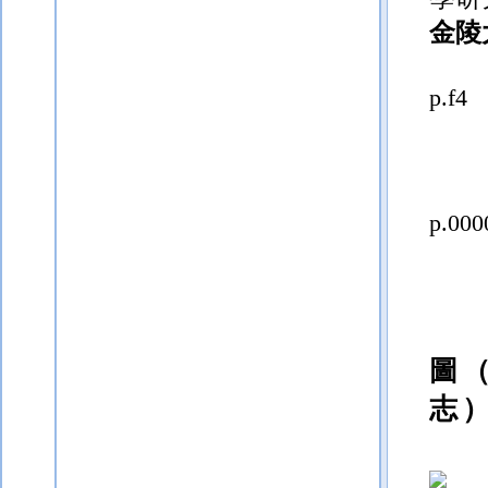
金陵
p.f4
p.000
圖
志