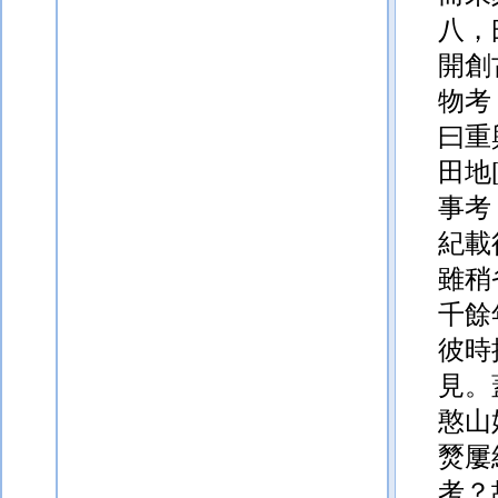
八，
開創
物考
曰重
田地
事考
紀載
雖稍
千餘
彼時
見。
憨山
燹屢
考？