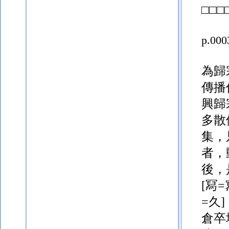
□
□
□
p.000
為歸
傳播
興歸
多散
集，
者，
後，
[冩=
=久]
倉卒