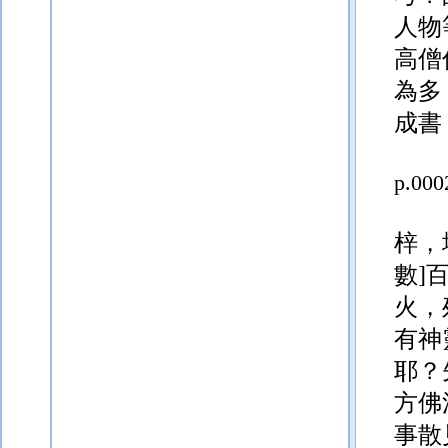
人物
高僧
為多
成書
p.000
梓，
數]
火，
有神
耶？
方佛
事散