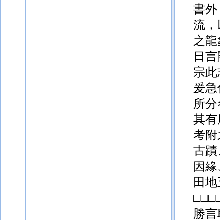
書外
流，
之龍
日言
宗此
爰急
所分
其有
考附
古蹟
因緣
田地
□
□
□
勝言