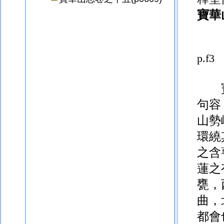
寶華
p.f3
句容
山勢
環繞
之含
蓮之
甕，
曲，
都會