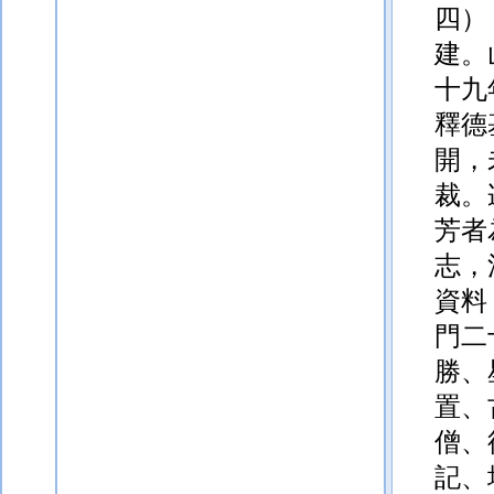
四）
建。
十九
釋德
開，
裁。
芳者
志，
資料
門二
勝、
置、
僧、
記、