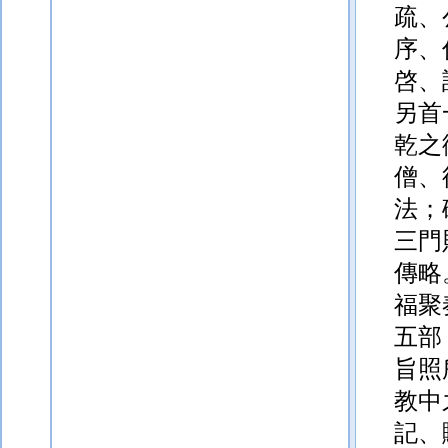
疏、
序、
啓、
另首
乾之
僧、
法；
三
門
傳略
福聚
五部
旨照
教中
記、