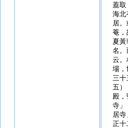
蓋取
海北
居。
菴，
夏黃
名。
云。
場，
三十
五）
殿，
寺」
居寺
正
十