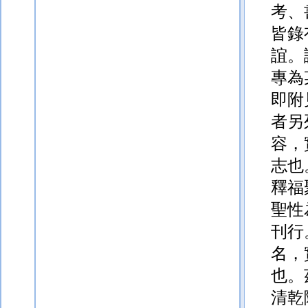
考、
皆錄
誼。
專為
即附
者另
容，
志也
釋福
聖性
刊行
名，
也。
清乾