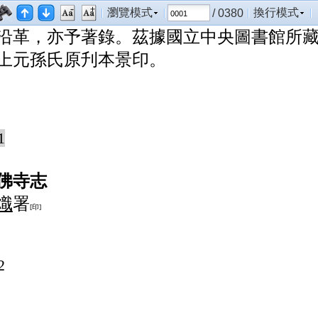
題之下，間有考證，可見南朝諸寺之梗概
瀏覽模式
換行模式
/ 0380
沿革，亦予著錄。茲據國立中央圖書館所
上元孫氏原刋本景印。
1
佛寺志
熾
署
[印]
2