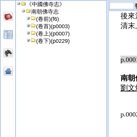
《中國佛寺志》
注標
南朝佛寺志
後來
(卷前)(f6)
清末
(卷首)(p0003)
(卷上)(p0007)
(卷下)(p0229)
p.000
南朝
劉文
p.000