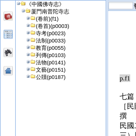
《中國佛寺志》
厦門南普陀寺志
(卷前)(f1)
(卷首)(p0003)
寺考(p0023)
法制(p0033)
教育(p0055)
列傳(p0103)
法物(p0141)
文藝(p0151)
公牘(p0187)
p.f1
七篇
［民
撰
民國
三）