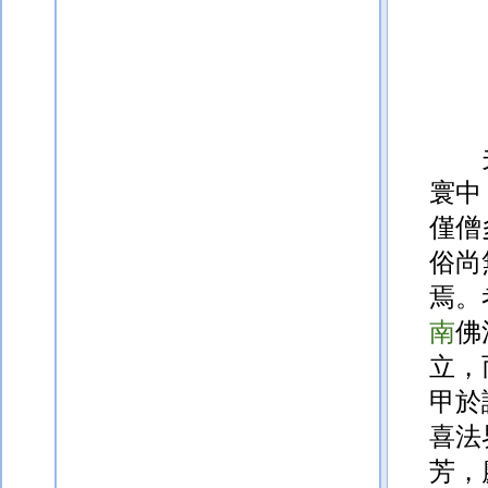
寰中
僅僧
俗尚
焉。
南
佛
立，
甲於
喜法
芳，