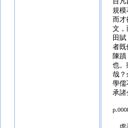
目凡
規模
而才
文，
田賦
者既
陳蹟
也。
哉？
學
儒
承諸
p.000
，虛