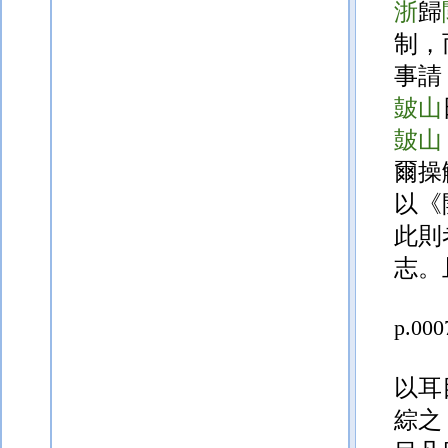
浙
歸
制，
事請
皷山
皷山
爾操
以《
此則
志。
p.000
以耳
綜之