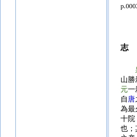
p.000
志
山勝
元
一
自
唐
為最
十院
也；