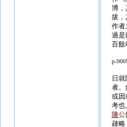
博，
拔，
作者
過
是
百餘
p.000
日就
者。
或因
考也
陳
公
疎略