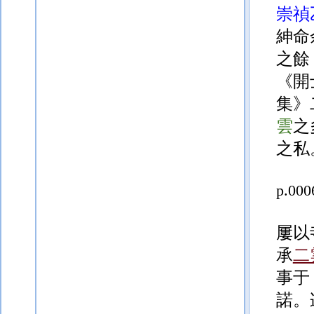
崇禎
紳
命
之餘
《開
集》
雲
之
之私
p.000
屢以
承
二
事于
諾。