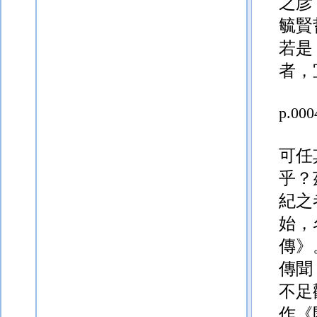
之
彦
毓賢
若是
者，
p.000
可任
乎？
紀之
始，
傳》
傳聞
不足
作
《