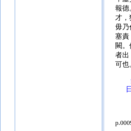
報德
才，
毋乃
塞責
闕。
者出
可也
p.000