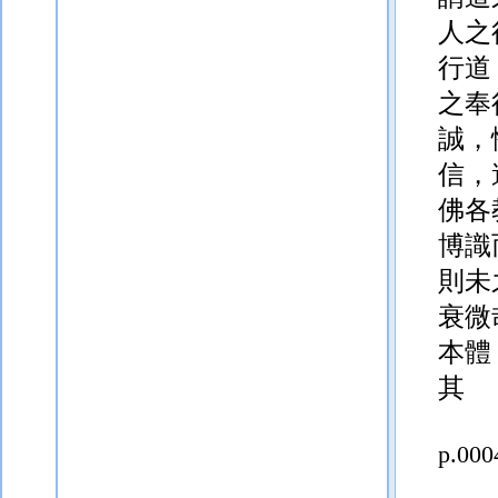
人之
行道
之奉
誠，
信，
佛各
博識
則未
衰微
本體
其
p.000