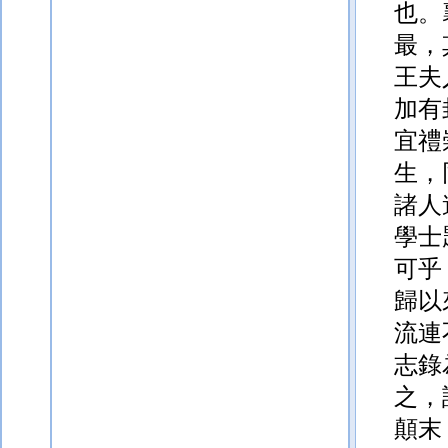
也。
最，
王
夫
加有
宜禮
生，
諸人
學士
可乎
歸以
流連
志錄
之，
顛末