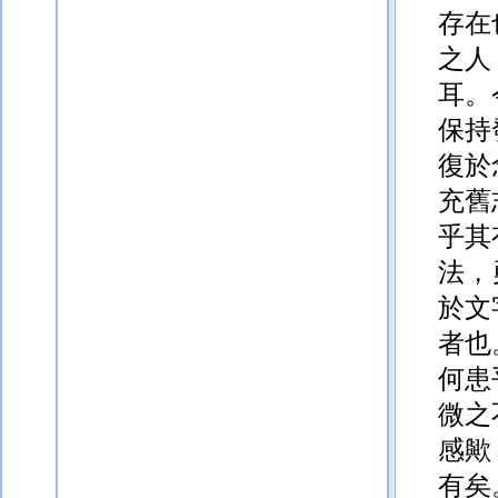
存在
之人
耳。
保持
復於
充舊
乎其
法，
於文
者也
何患
微之
感歟
有矣