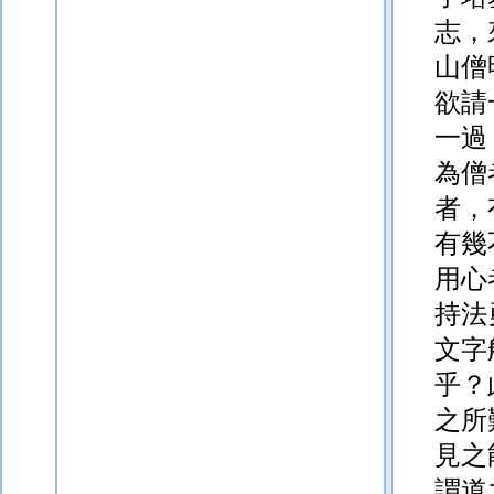
志，
山僧
欲請
一過
為
僧
者，
有幾
用心
持法
文字
乎？
之所
見之
謂道