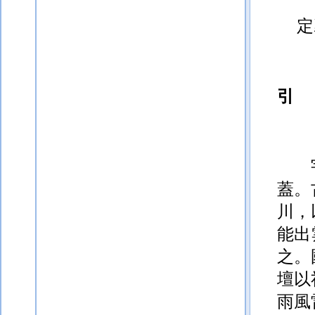
定
引
蓋。
川，
能
出
之。
壇以
雨
風