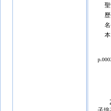
聖
歷
名
本
p.000
子培