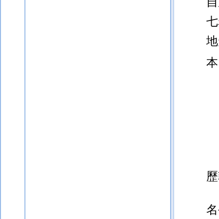
自
七
地
本
歷
名