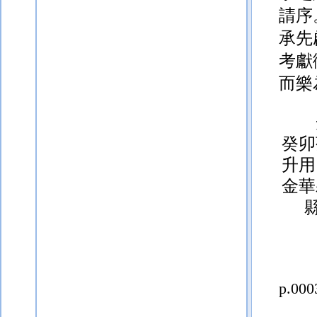
請序
承先
考獻
而樂
癸卯
升用
金華
p.000