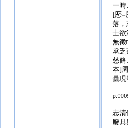
落，
士欲
無徵
承乏
慈脩
本]
曇現
p.000
志清
廢具
志，
是
[