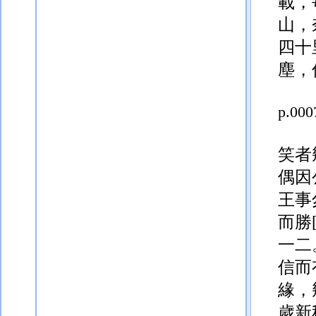
四十
塵，
p.000
笑者
偶因
王事
而勝
一二
信而
緣，
歲新
p.000