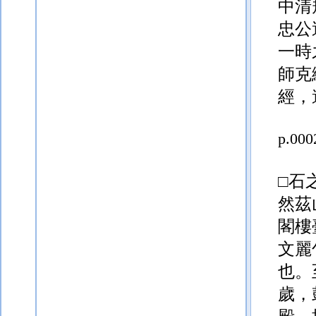
一時
師克
經，
p.000
□
石
然
茲
閣樓
文麗
也。
歲，
殿，
p.000