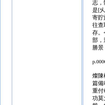
寄貯
往查
存。
部，
勝景
p.000
燦陳
篇備
重付
功莫
載，
山，