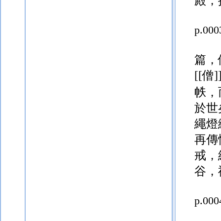
篇，
[[僧]
帙，
於世
繩燈
再傳
戒，
谷，
p.000
一時
[厯=