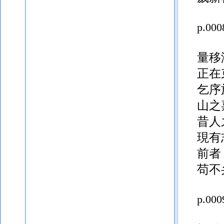
量移
正在
乞序
山之
昔人
現有
前者
苟不
p.000
於簡
等之