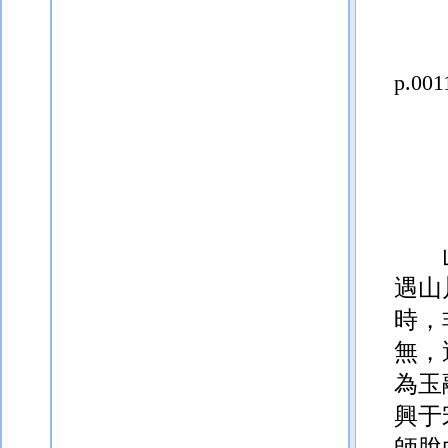
p.001
遇山
時，
無，
為玉
興于
師脫
p.001