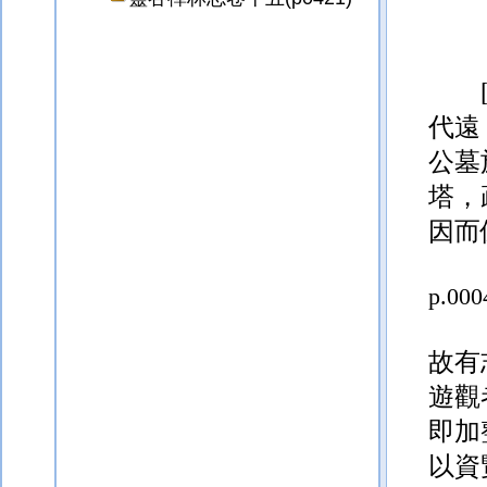
代遠
公墓
塔，
因而
p.000
故有
遊觀
即加
以資