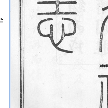
凐
士
公
乃
日
不
，