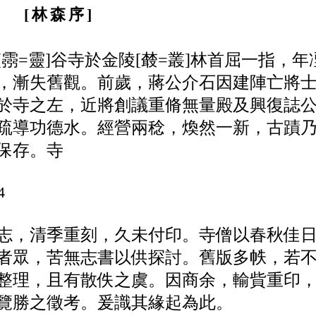
林森序
[霛=靈]
谷寺於金陵
[樷=叢]
林首屈一指，年
，漸失舊觀。前歲，蔣公介
石因建陣亡將
於寺之左，
近將創議重脩無量殿及興復
誌
疏導功德水。經營兩稔，
煥然一新，古蹟
保存。寺
4
志，清季重刻，久未付印。寺僧以
春秋佳
者眾，苦無志書以供
探討。舊版多帙，若
整理，且有
散佚之虞。因商余，輸貲重印
覽勝之徵考。爰識其緣起為此。