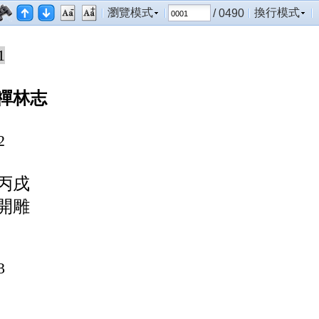
瀏覽模式
換行模式
/ 0490
1
禪林志
2
丙戌
開雕
3