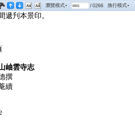
刻為一帙。茲據國立中央圖書館藏清嘉慶
瀏覽模式
換行模式
/ 0266
間遞刋本景印。
1
山岫雲寺志
德撰
菴續
2