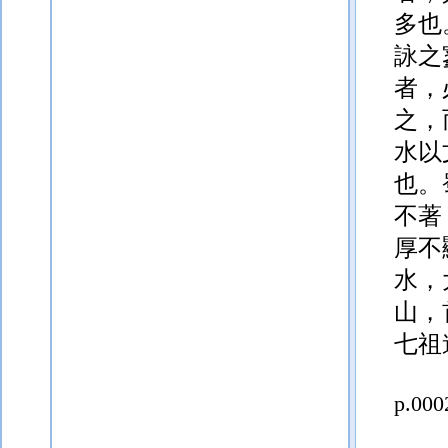
多也
詠之
者，
之，
水以
也。
不著
厚不
水，
山，
七祖
p.000