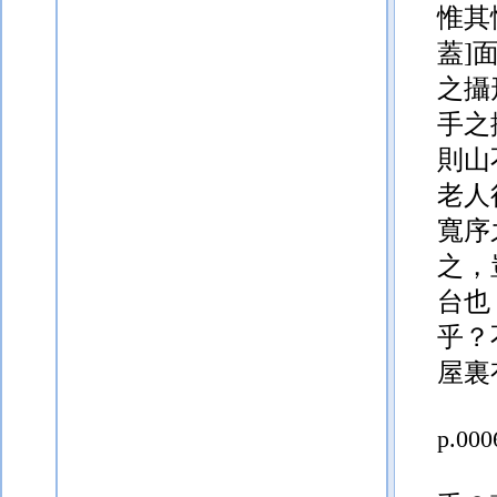
惟其
蓋]
之攝
手之
則山
老人
寬序
之，
台也
乎？
屋裏
p.000