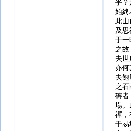
乎？
始終
此山
及思
于一
之故
夫世
亦何
夫飽
之石
磚者
場。
禪，
于易