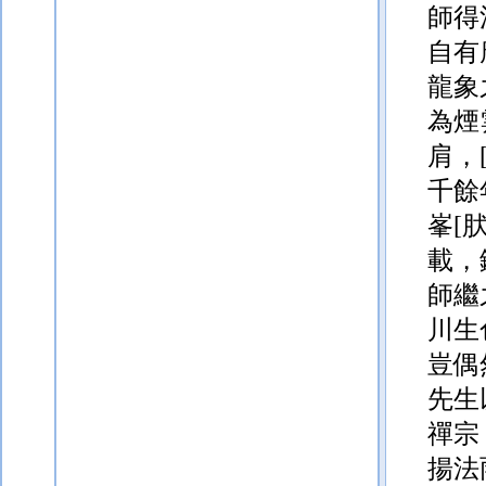
師得
自有
龍象
為煙
肩，
千餘
峯
[
載，
師繼
川生
豈偶
先生
禪宗
揚法