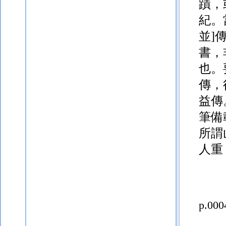
蹟，
紀。
並]
書，
也。
傳，
益傳
筆備
所謂
人重
p.000