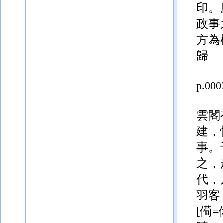
印。
政事
方為
歸
p.000
雲閣
建，
事。
之，
代，
羽客
[僃=