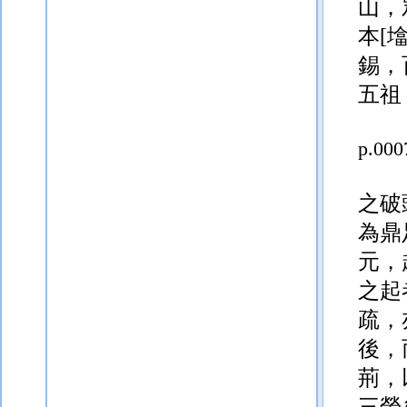
山，
本
[
錫，
五祖
p.000
之破
為鼎
元，
之起
疏，
後，
荊，