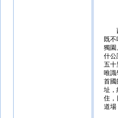
既不
獨園
什公
五十
唯識
首國
址
，
住，
道場