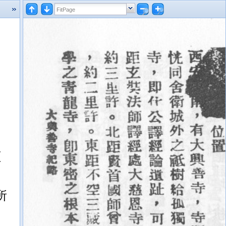
多
並
附
常
所