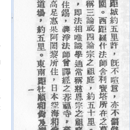
孤
即
約
相
賢
所
本