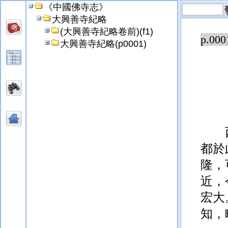
《中國佛寺志》
大興善寺紀略
(大興善寺紀略卷前)(f1)
p.000
大興善寺紀略(p0001)
都於
隆，
近，
宏大
知，