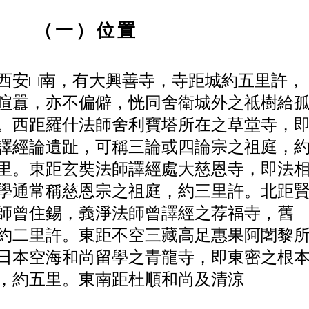
（一）位置
西安
□
南，有大興善寺，寺距城約五里許，
喧囂，亦不偏僻，
恍同舍衛城外之祗樹給
。西距羅什法師舍利寶塔所在之草堂
寺，
譯經論遺趾，可稱三論或四論宗之祖庭，
里。東
距玄奘法師譯經處大慈恩寺，即法
學通常稱慈恩宗之祖庭，
約三里許。北距
師曾住錫，義淨法師曾譯經之荐福寺，舊
約二里許。東距不空三藏高足惠果阿闍黎
日本空海和尚留
學之青龍寺，即東密之根
，約五里。東南距杜順和尚及清涼