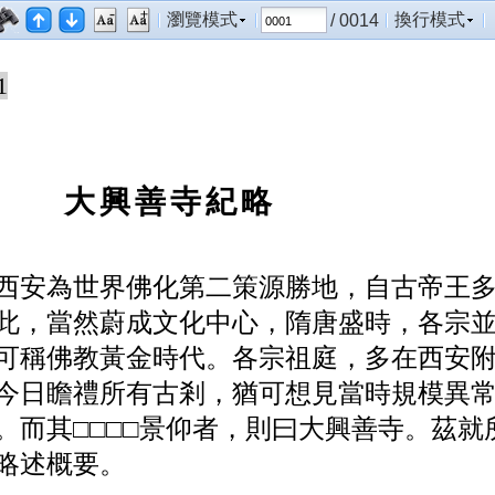
瀏覽模式
換行模式
/ 0014
1
大興善寺紀略
西安為世界佛化第二策源勝地，自古帝王
此，當然蔚成文化
中心，隋唐盛時，各宗
可稱佛教黃金時代。各宗祖庭，多在
西安
今日瞻禮所有古剎，猶可想見當時規模異
。而其
□
□
□
□
景仰者，則曰大興善寺。茲就
略述概要。