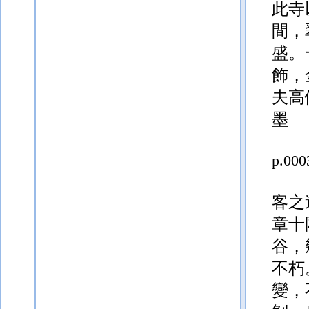
此寺
間，
盛。
飾，
夫高
墨
p.000
客之
章十
谷，
不朽
變，