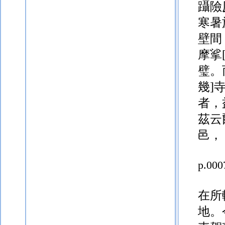
躡險
寒暑
壁間
摩挲
璧。
幾]
者，
茲云
邑，
p.000
在所
地。