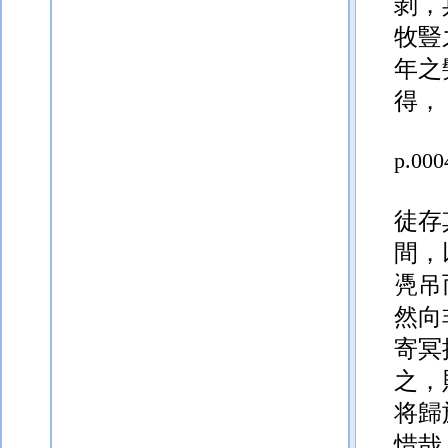
剝，
牧豎
年之
得，
p.000
徒存
間，
凴吊
然向
寄冥
之，
将歸
惜哉