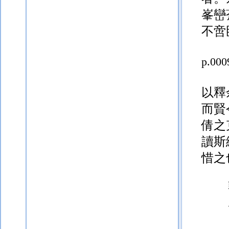
峯巒
不啻
p.000
以釋
而賢
倩之
讀斯
惜之