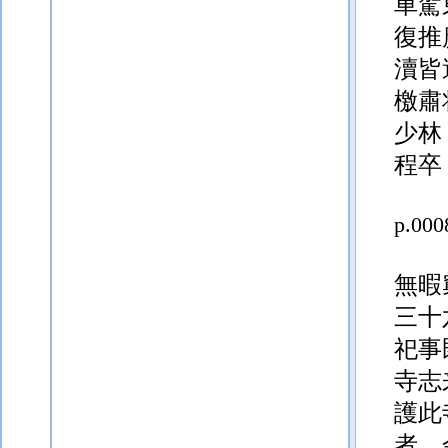
車駕
復推
瀆皆
檄肅
少林
程卒
p.000
無暇
三十
祀事
寺志
護此
者。