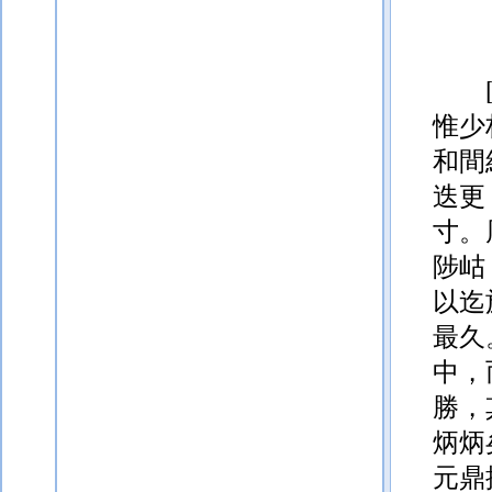
惟少
和間
迭更
寸。
陟岵
以迄
最久
中，
勝，
炳炳
元鼎