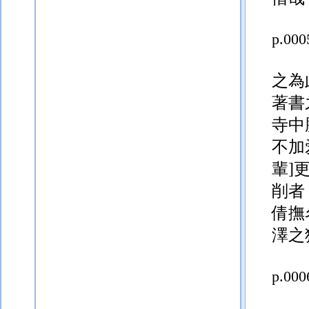
p.000
之為
著書
寺中
不加
輩]
削
者
倩撫
澤之
p.000