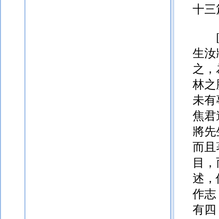
十三
生汝
之，
林之
未有
焦君
將先
而且
目，
述，
作志
有四