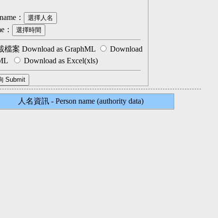
 name：
me：
檔案 Download as GraphML
Download
hML
Download as Excel(xls)
人名資訊 - Person name (authority data)