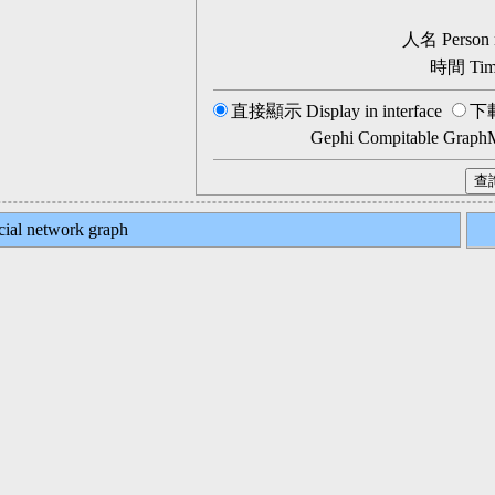
人名 Person
時間 Ti
直接顯示 Display in interface
下載
Gephi Compitable Grap
l network graph