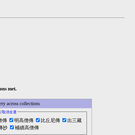
sons met.
across collections
/
選
取消全選
僧傳
明高僧傳
比丘尼傳
出三藏
傳抄
補續高僧傳