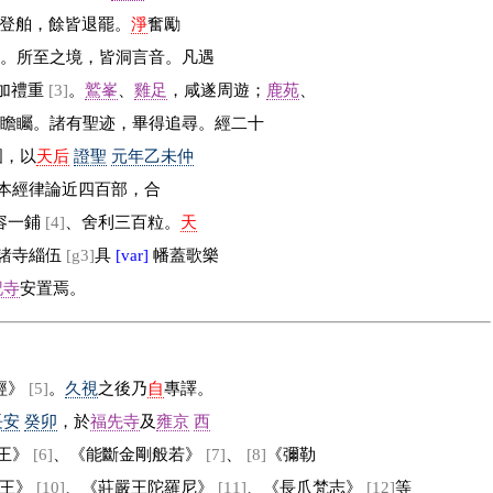
登舶，餘皆退罷。
淨
奮勵
險
。所至之境，皆洞言音。凡遇
加禮重
[3]
。
鷲峯
、
雞足
，咸遂周遊；
鹿苑
、
皆
瞻矚。諸有聖迹，畢得追尋。經二十
國，以
天后
證聖
元年乙未仲
本經律論近四百部，合
容一鋪
[4]
、舍利三百粒。
天
諸寺緇伍
[g3]
具
[var]
幡
蓋歌樂
記寺
安置焉。
經》
[5]
。
久視
之後乃
自
專譯。
長安
癸卯
，於
福先寺
及
雍京
西
王》
[6]
、《能斷金剛般若》
[7]
、
[8]
《彌勒
王》
[10]
、《莊嚴王陀羅尼》
[11]
、《長爪梵志》
[12]
等