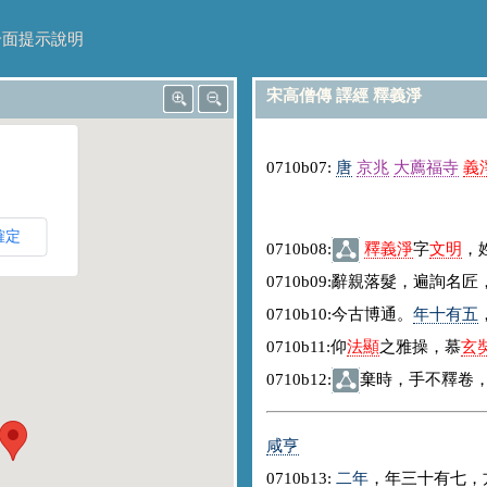
介面提示說明
宋高僧傳 譯經 釋義淨
0710b07:
唐
京兆
大薦福寺
義
。
確定
0710b08:
釋義淨
字
文明
，
0710b09:
辭親落髮，遍詢名匠
0710b10:
今古博通。
年十有五
0710b11:
仰
法顯
之雅操，慕
玄
0710b12:
棄時，手不釋卷
咸亨
0710b13:
二年
，年三十有七，