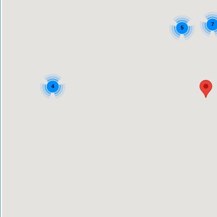
7
5
4