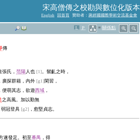
宋高僧傳之校勘與數位化版本
English
回首頁
贊助者：
蔣經國國際學術交流基金會
L
P
=
關係點
淨
傳
姓張氏，
范陽
人也
[1]
。髫齓之時，
，廣探群籍，內外
[g1]
閑習，
，便萌其志，欲遊
西域
，
奘
之高風。加以勤無
，弱冠登具
[g2]
，愈堅貞志。
方遂發足。初至
番禺
，得