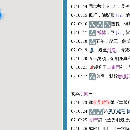
0710b14:
同志數十人
[2]
，及將
0710b15:
孤行，備歷艱
[var]
0710b16:
酋長，俱
0710b17:
祇林
，並
[var]
0710b18:
五年，歷三十餘
0710b19:
夏
，還至
河洛
。得梵
0710b20:
五十萬頌，金剛座真
0710b21:
后
親迎于
上東門
外，
0710b22:
前導，勅於
佛授
初與
于闐
三
0710b23:
藏
實叉難陀
飜《華嚴
0710b24:
起
庚子歲至
0710b25:
明寺
譯《金光明最勝
0710b26:
成佛》
[9]
、《一字呪