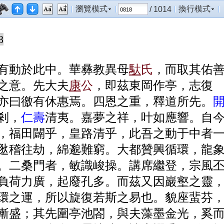
僉以為遇奇。遂伐石乞記，余未遑也，
瀏覽模式
換行模式
/ 1014
8
有動於此中。華彝教異母
馱
氏
，而取其佑
之意。先大夫
康
公
，即茲東岡作亭，
志復
亦曰徼有休惠焉。四恩之重，釋道所先。
剎，
仁壽
清夷。嘉夢之祥，叶如應響。
自
，福田闢乎，皇路清乎，此吾之動于中者
逖稽往劫，綿邈難窮。大都贊興循
環，龍
。二桑門者，敏識峻操。講席繼登，宗風
負荷力廣，起廢孔多。而茲又因巖
壑之靈
環之運，所以旋復若斯之易也。貌座蜚芬
漸盛；其先圍亭池閤，與夫藻
墨金光，奚