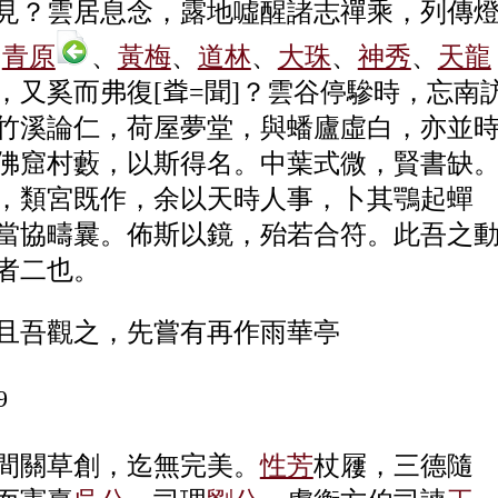
見？雲居息念，露地噓醒諸志禪乘，列傳
青原
、
黃梅
、
道林
、
大珠
、
神秀
、
天龍
，又奚而弗復
[𥹢=聞]
？雲谷停驂時，忘南
竹溪論仁，荷屋夢堂，與蟠廬虛白，亦並
佛窟村藪，以斯得名。中葉式微，賢書缺
，類宮既作，余以天時人事，卜其鶚起蟬
當協疇曩。佈斯以鏡，殆若合符。此吾之
者二也。
且吾觀之，先嘗有再作雨華亭
9
間關草創，迄無完美。
性芳
杖屨，三德隨