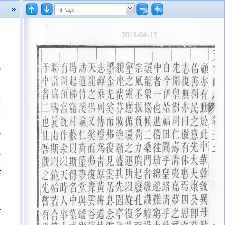
善
開
今
一
象
丕
，
，
而