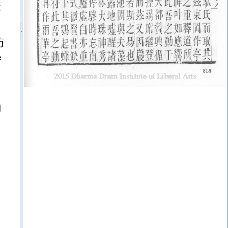
燈
訪
時
。
動