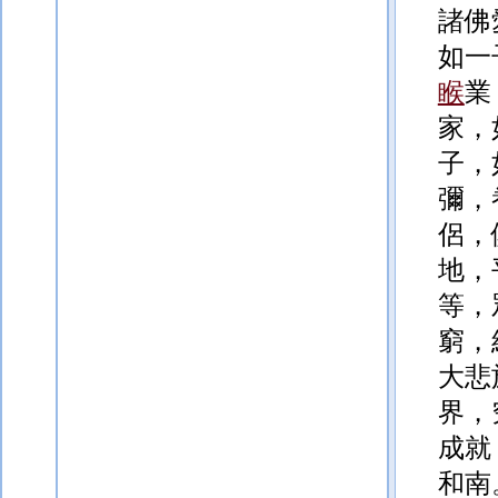
諸佛
如一
睺
業
家，
子，
彌，
侶，
地，
等，
窮，
大悲
界，
成就
和南