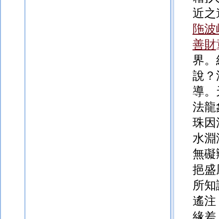
近之
陁波
善財
界。
說？
導。
法龍
珠因
水淵
無礙
挹盛
所知
遙注
緣差