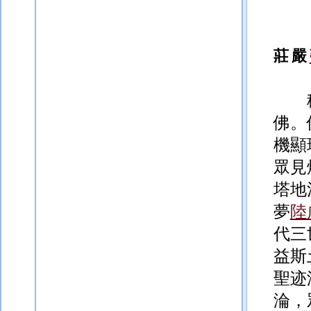
莊嚴
佛。
機顯
眾見
塔地
夢
陸
代三
益斯
聖迹
淪，