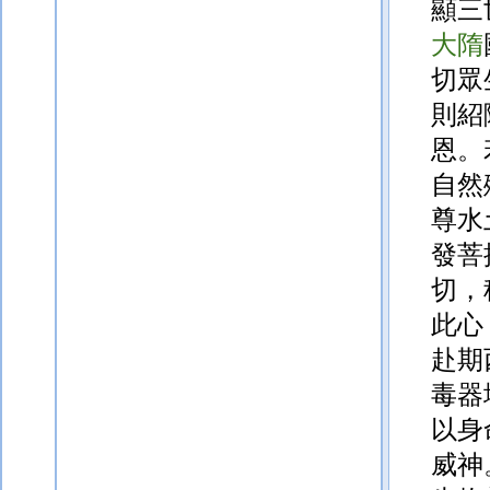
顯三
大隋
切眾
則紹
恩。
自然
尊水
發菩
切，
此心
赴期
毒器
以身
威神