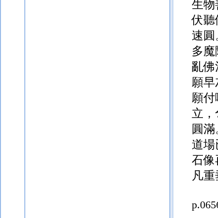
生物
伏聽
速圓
多魔
亂佛
願早
願付
立，
圓滿
道場
石像
凡重
p.065