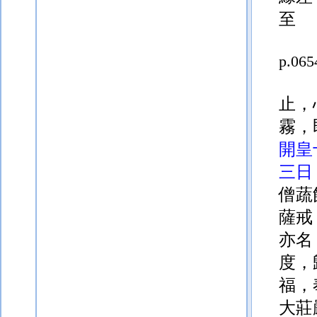
至
p.065
止，
霧，
開皇
三日
僧蔬
薩戒
亦名
度，
福，
大莊