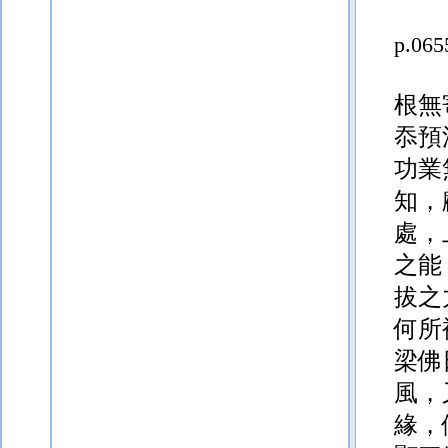
p.065
根無
忝預
功業
知，
處，
之能
拔之
何所
梁佛
風，
緣，