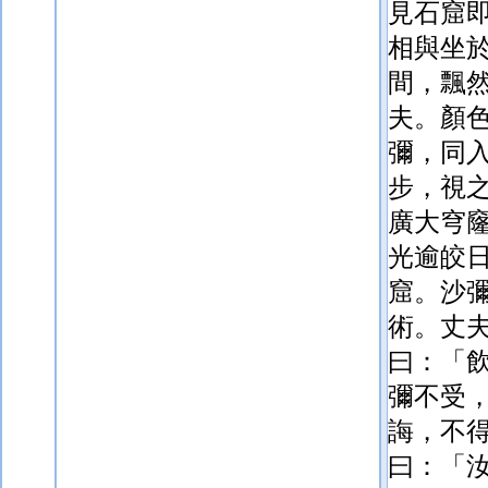
見石窟
相與坐
間，飄
夫。
顏
彌，同
步，視
廣大穹
光逾
皎
窟。沙
術。丈
曰：「
彌不受
誨，不
曰：「