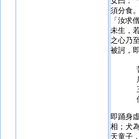
女曰：
須分食
「汝求
未生，
之心乃
被訶，
即踊身
相；犬
天童子