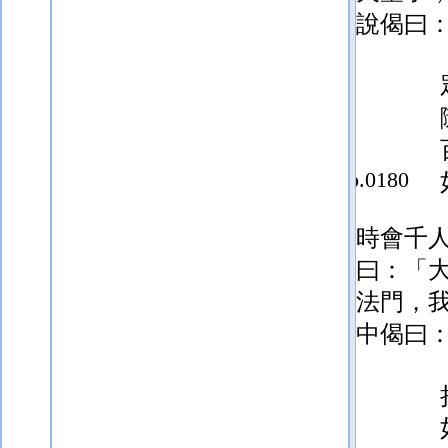
說偈曰
p.0180
時會千
曰：「
法門，
中偈曰