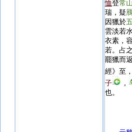
恤
登
常
瑞，疑
因獵於
雲淡若
衣素，
若。占
罷獵而
經》至
子
，
也。