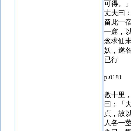
可得。
丈夫曰
留
此一
一窟，
念求仙
妖，遂
已行
p.0181
數十里
曰：「
貞，故
人各一