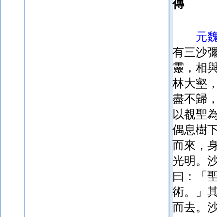
傳
元
有三沙
靈，相
林
大壑
盡不歸
以覩聖
偶息樹
而來，
光明。
曰：「
術。」
而去。