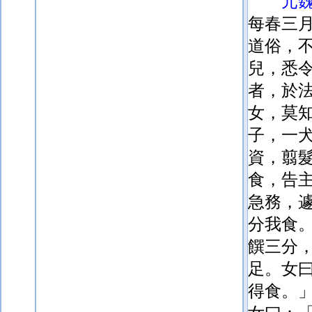
元
每春三月
道俗，
兒，悉
者，於
女，莫
子，一
資，翦
食，告
急務，
分我食
饌三
分
足。女
得食。