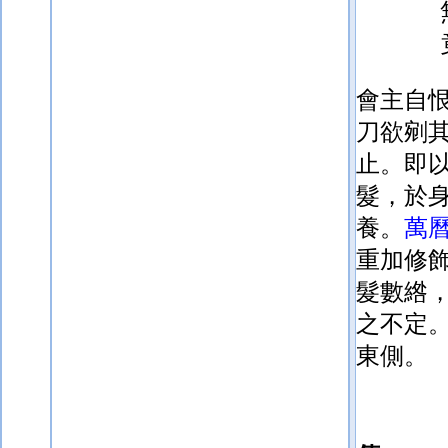
會主自
刀欲剜
止。即
髮，於
養。
萬
重加修
髮數綹
之不定
東側。