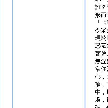
誰？
形而
「《
令眾
現於
戀慕
菩薩
無涅
常住
心，
輪，
中，
處，
破，