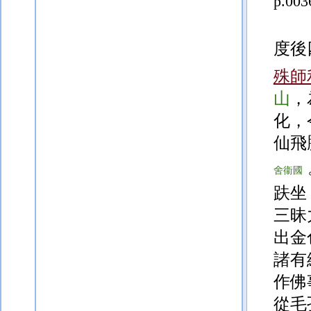
p.003
度後
殊師
山
，
化，
仙飛
舍衞國
趺坐
三昧
出金
諸有
作佛
從毛