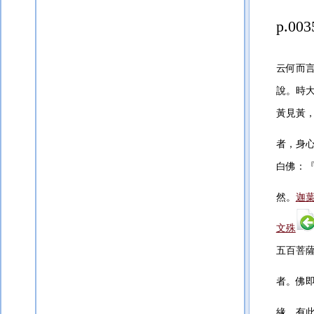
p.003
云何而
說。時
黃見黃
者，身
白佛：
然。
迦
文殊
五百菩
者。佛
緣，有