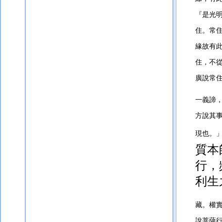
『是光
住。常
緣故有
住，不
廣說
常
一義諦
方說其
現也。
質本
行，
利生
藏。權
說菩薩