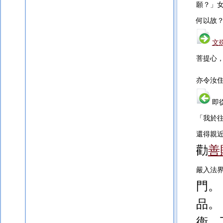
願？」
何以故
文
菩提心
亦令汝
即
「我於
還得親
勸
善
嚴入法
門。
品。
衞，