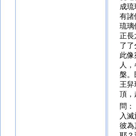
成琉
有諸
琉璃
正長
了了
此像
人，
槃。
王舁
頂，
問：
入滅
彼為
耶？