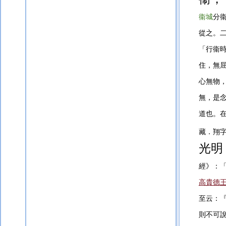
衞城
分
從之。
「行衞
住，無
心無物
無，是
道也。
藏．翔
光明
經》：
高貴德
至云：
則不可