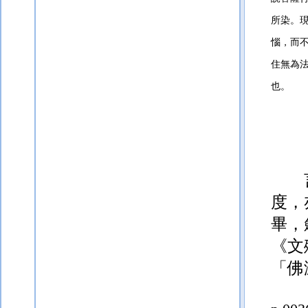
所染。
惱，而
住無為
也。
度，
畢，
《文
「佛