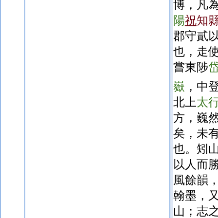
博，凡
陽
祝
知
郡守貳
也，走
嘗東陟
嶽
，中
北上
太
方，巍
矣，未
也。矧
以人而
風餘韻
翰墨，
山；志