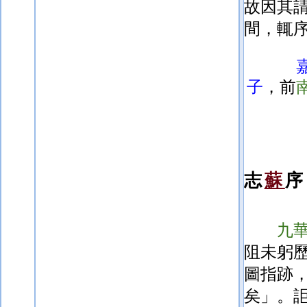
故因其
間，輒
子
，前
志
蘇
序
九
阻未躬
圖指跡
矣」。