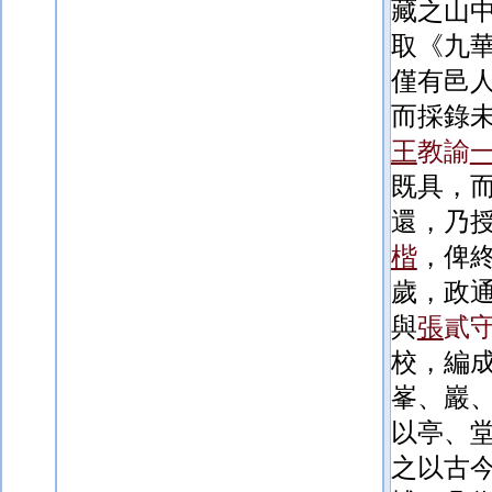
藏之山
取《九
僅
有邑
而採錄
王
教諭
既具，
還，乃
楷
，俾
歲，政
與
張
貳
校，編
峯、巖
以亭、
之以古