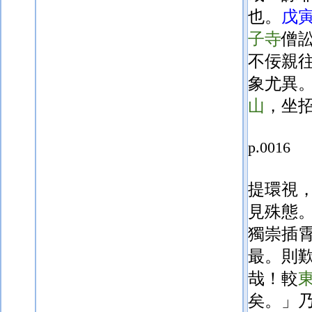
也。
戊
子寺
僧
不佞親
象尤異
山
，坐
p.0016
提環視
見殊態
獨崇插
最。則
哉！
較
矣。」