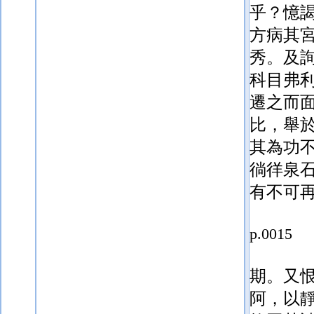
乎？憶
方病其
秀。及
科目弗
遷之而
比，舉
其為功
徜徉泉
有不可
p.0015
期。又
阿，以