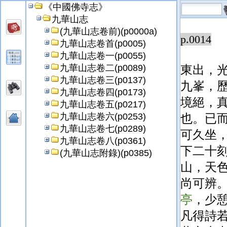
《中國佛寺志》
月
九華山志
(九華山志卷前)(p0000a)
p.0014
九華山志卷首(p0005)
九華山志卷一(p0055)
九華山志卷二(p0089)
東出，
九華山志卷三(p0137)
九峯，
九華山志卷四(p0173)
境絕，
九華山志卷五(p0217)
九華山志卷六(p0253)
也。已
九華山志卷七(p0289)
可久坐
九華山志卷八(p0361)
下二十
(九華山志附錄)(p0385)
山，天
尚可辨
亭
，少
凡得詩