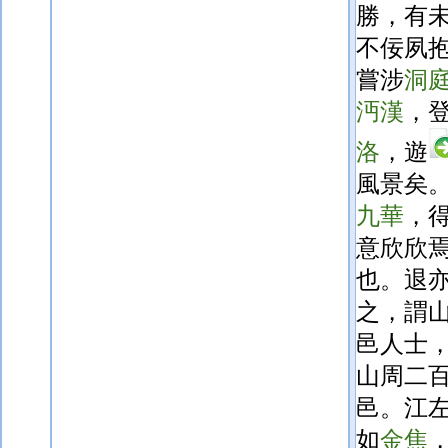
勝，
有
不佞夙
嘗涉
洞
沔漢
，
洛
，
遊
風景矣
九華
，
意欣欣
也。退
之，謂
邑人士
山周二
邑。江
如
金焦