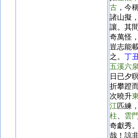
古
，今
諸山擬
讓。其
奇萬怪
豈志能
之。
丁
五溪
六
日已夕
折攀蹬
次曉升
江
匹練
柱
、
雲
奇獻秀
哉！諒