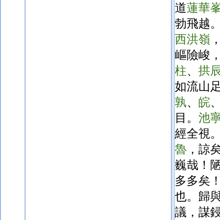
道
蓮華
勃飛越
西洪嶺
嶇險峻
柱
、
拱
如流山
孰
、
皖
目。
池
經全視
魯
，諒
巍哉！
多多矣
也。歸
議，謀