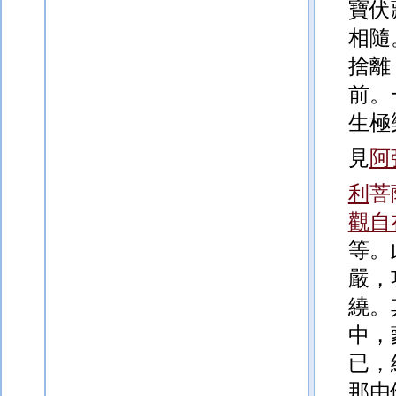
寶伏
相隨
捨離
前。
生極
見
阿
利
菩
觀自
等。
嚴，
繞。
中，
已，
那由