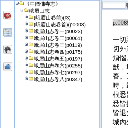
《中國佛寺志》
壞一
峨眉山志
(峨眉山卷前)(f3)
p.008
(峨眉山志卷首)(p0003)
峨眉山志卷一(p0023)
峨眉山志卷二(p0061)
一切
峨眉山志卷三(p0119)
切外
峨眉山志卷四(p0175)
煩惱
峨眉山志卷五(p0197)
峨眉山志卷六(p0255)
獸，
峨眉山志卷七(p0297)
養。
峨眉山志卷八(p0347)
時，
根悉
悉皆
皆退
城內