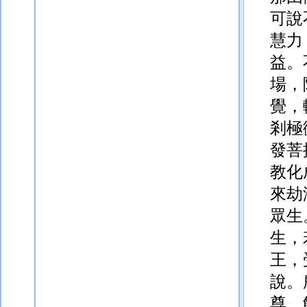
可說
慧力
益。
場，
覺，
剎極
發菩
教化
來劫
眾生
生，
王，
說。
尊，