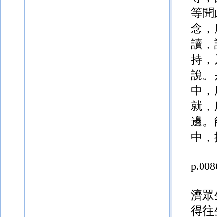
等聞
念，
讀，
持，
說。
中，
就，
邊。
中，
p.008
濟眾
得往