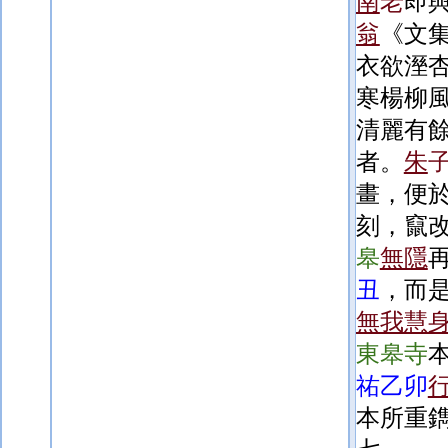
南
老
即
翁
《文
衣欲溼
寒楊柳
清麗有
者。
朱
畫，便
刻，竄
皋
無隱
丑
，
而
無我慧
東皋寺
祐乙卯
本所重