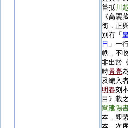
嘗抵
川
《高麗
銜，正
別
有「
日
」一
帙，不
非
出於
時
景亮
及編入
明春
刻
目》載
閩建陽
本，即
本，次