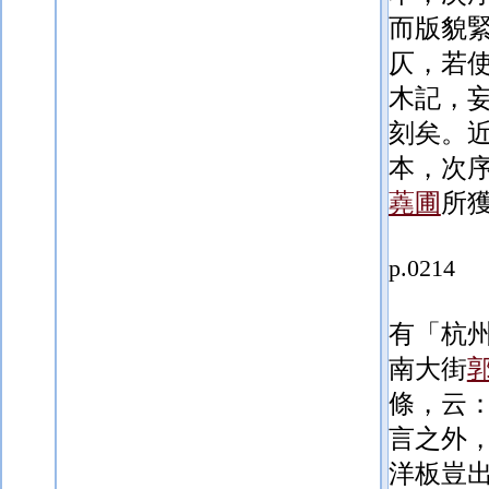
而版貌
仄，若
木記，
刻矣。
本，次
蕘圃
所
p.0214
有「杭
南大街
條，云
言之外
洋板豈