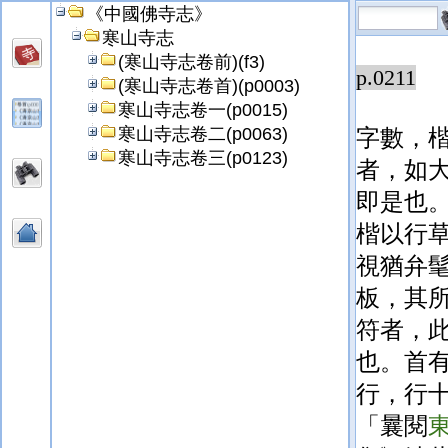
《中國佛寺志》
有算一
寒山寺志
(寒山寺志卷前)(f3)
p.0211
(寒山寺志卷首)(p0003)
寒山寺志卷一(p0015)
寒山寺志卷二(p0063)
字數，
寒山寺志卷三(p0123)
者，如
即是也
楷以行
視猶弁
板，其
符者，
也。首
行，行
「曩閱