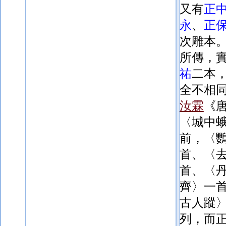
又有
正
永
、
正
次雕本
所傳，
祐
二本
全不相
汝霖
《
〈城中
前，〈
首、〈
首、〈
齊〉一
古人蹤
列，而