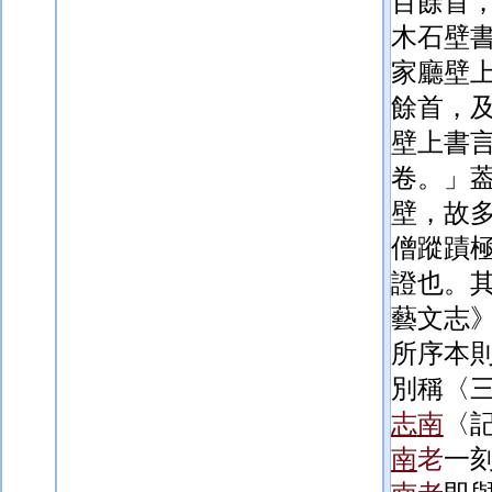
百餘首
木石壁
家廳壁
餘首，
壁上書
卷。」
壁，故
僧蹤蹟
證也。
藝文
志
所序本
別稱〈
志
南
〈
南
老
一