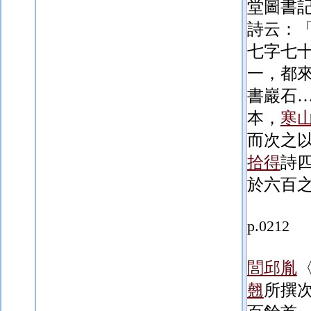
堂圖書
詩云：
七字七
一，都
書巖石
本，
寒
而次之
拾得
詩
於六百
p.0212
閭邱胤
翹
所撰