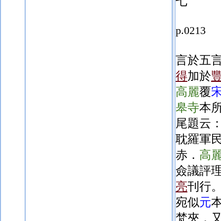
七
p.0213
言於五
得
加於
高麗
覆
皋寺
本
尾題云
耽羅軍
赤．
高
僉議評
亮
刊行
宛似
元
梵夾，