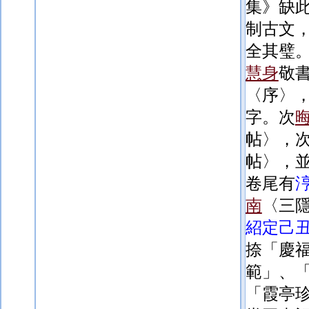
集》缺
制古文
全其璧
慧身
敬
〈序〉
字。次
帖〉，
帖〉，
卷尾有
南
〈三
紹定己
捺「慶
範」、
「霞亭