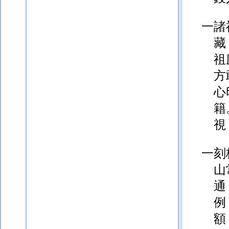
一諸
藏
祖
方
心
籍
視
一刻
山
通
例
額