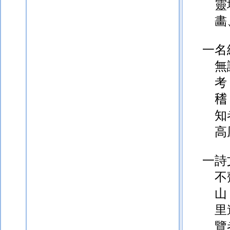
靈
畵
一名
無
考

知
高
一詩
不
山
里
覽