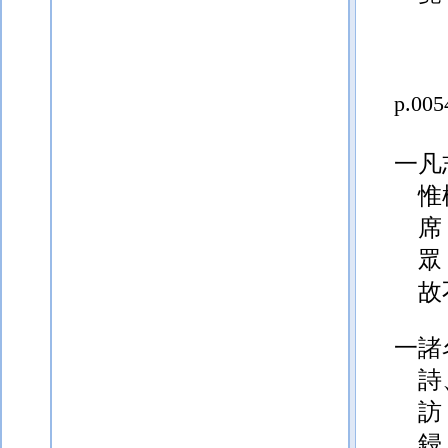
p.005
一凡
惟
席
眾
故
一諸
詩
訪
鋟