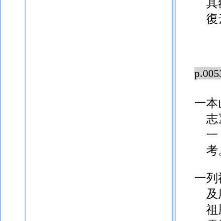
其
復
p.005
一本
志
一
考
一列
及
祖