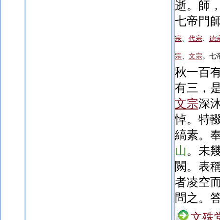
逝。師
七帝門
宗
、
代宗
、
德
宗
、
文宗
。七
秋一百
有
三，
文宗
深
悼。特
縞素。
山
。未
闕。表
者凌空
問之。
文殊