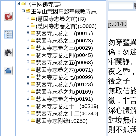
《中國佛寺志》
靜，無
玉岑山慧因高麗華嚴教寺志
(慧因寺志卷之前)(f3)
p.0140
(慧因寺志卷之首)(p0003)
慧因寺志卷之一(p0017)
慧因寺志卷之二(p0023)
勿穿鑿
慧因寺志卷之三(p0029)
偽；勿
慧因寺志卷之四(p0045)
牢鬬諍
慧因寺志卷之五(p0063)
慧因寺志卷之六(p0071)
夜之昏
慧因寺志卷之七(p0099)
後之子
慧因寺志卷之八(p0123)
無取信
慧因寺志卷之九(p0169)
慧因寺志卷之十(p0191)
微，非
慧因寺志卷之十一(p0219)
深
心體
慧因寺志卷之十二(p0249)
對境無
慧因寺志附錄(p0259)
則不孤