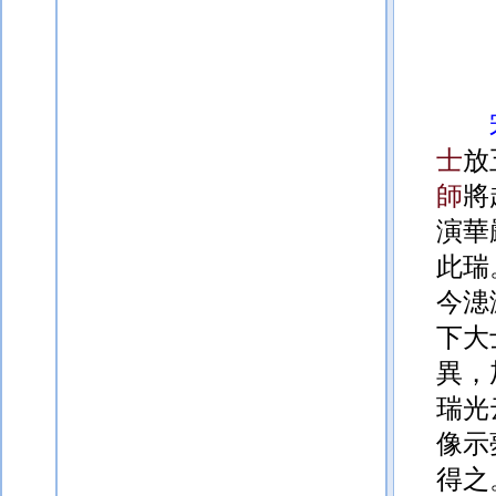
士
放
師
將
演華
此瑞
今漶
下大
異，
瑞光
像示
得之