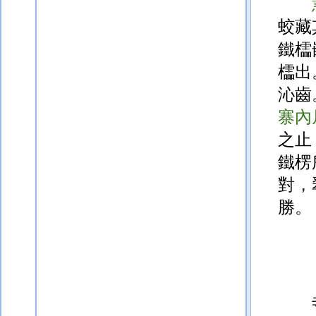
蛟藏
鐵櫺
櫺出
沁齒
寨內
之止
鐵
楞
對，
勝。