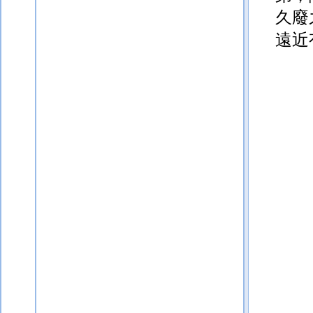
久廢
遠近