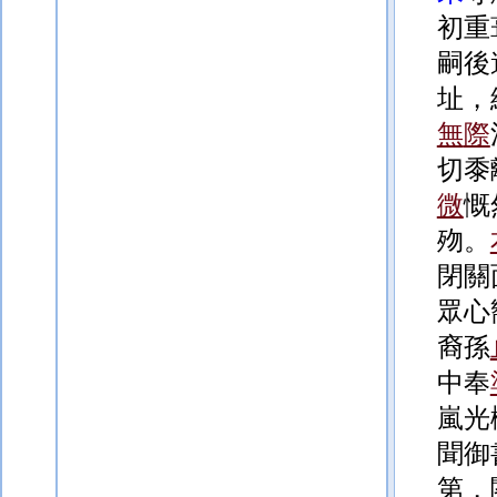
初重
嗣後
址，
無
際
切黍
微
慨
歾。
閉關
眾心
裔孫
中
奉
嵐光
聞御
第，