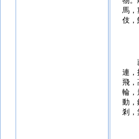
物。
馬，
伎，
連，
飛，
輪，
動，
剎，