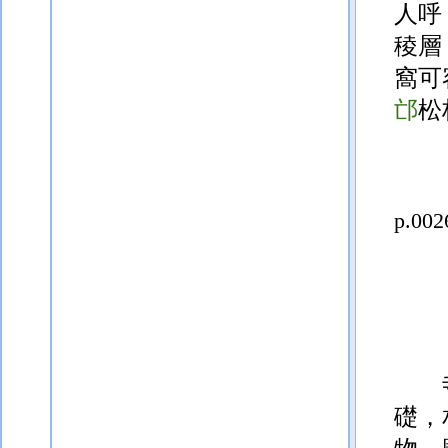
人呼
稜層
窩可
邙
松
p.002
礎，