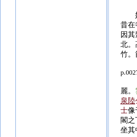
昔在
因其
北。
竹。
p.002
麗。
泉陸
士
像
閣之
坐其