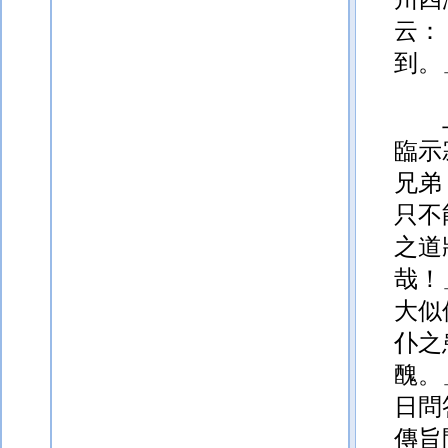
云：
到。
臨示
兄弟
只不
之道
哉！
大似
仆之
醜。
日問
傳旨