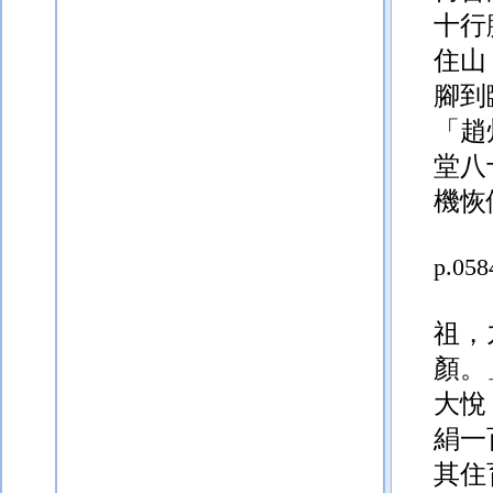
十行
住山
腳到
「趙
堂八
機恢
p.058
祖，
顏。
大悅
絹一
其住