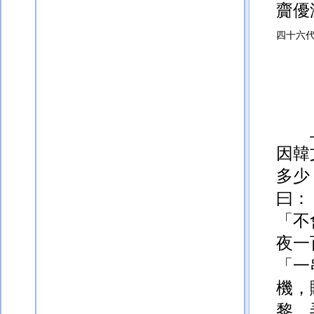
齎優
四十六
因韓
多
少
曰：
「不
夜一
「一
機，
黎。