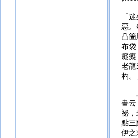
「迷
惡。
凸箇
布袋
癡癡
老龍
杓。
畫云
祕，
點
三
伊之