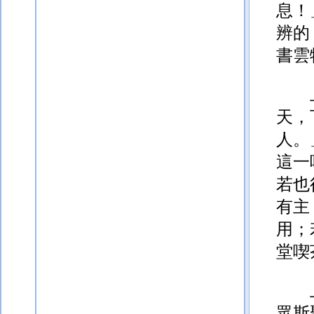
息！
辨的
書雲
天，
人。
這一
若也
有主
用；
堂喫
眾斯