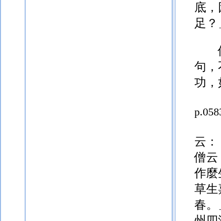
底，
足？
句，
功，
p.058
云：
僧云
作麼
草生
春。
州四