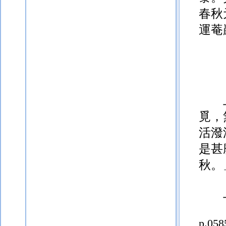
春秋
運菴
覓，
活
潑
是甚
秋。
p.058