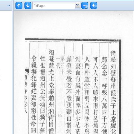
剎
可
：
，
」