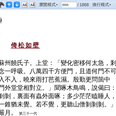
瀏覽模式
換行模式
/ 1868
9
倚松如壁
蘇州饒氏子。上堂：「變化密移何太急，
念一呼吸。八萬四千方便門，且道何門不
入不入，曉來雨打芭蕉濕。殷勤更問箇中
門外堂堂相對立。」聞啄木鳥鳴，說偈曰
剝
剝，裏面有蟲外面啄；多少茫茫瞌睡人
一
錐猶未覺。若不覺，更聽山僧剝剝剝。
嚴月。
第三十一代