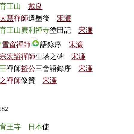
育王山
戴良
大慧
禪師
遺墨後
宋濓
育王山
廣利禪寺
塗田記
宋濓
雪窗
禪師
語錄序
宋濓
宗宏辯
禪師
生塔之碑
宋濓
王
禪師
裕
公
三會語錄序
宋濓
之
禪師
像贊
宋濓
682
育王寺
日本
使