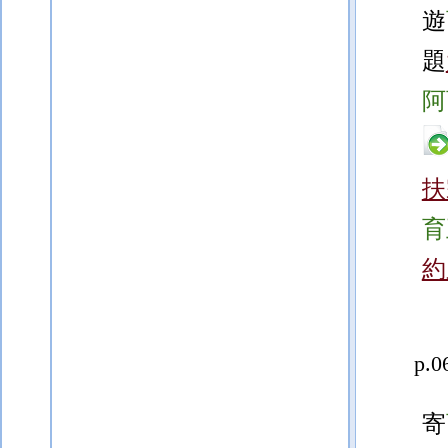
遊
題
阿
扶
育
約
p.0
寄