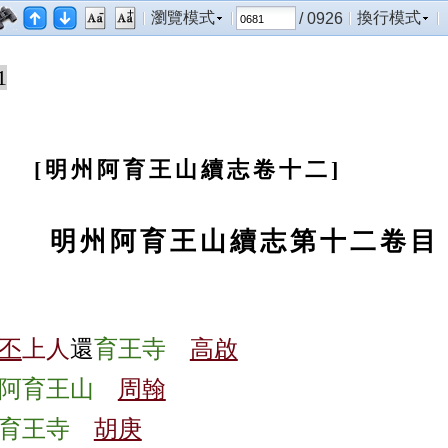
瀏覽模式
換行模式
/ 0926
1
明州阿育王山續志卷十二
明州阿育王山續志第十二卷目
丕
上人
還
育王寺
高啟
阿育王山
周翰
育王寺
胡庚