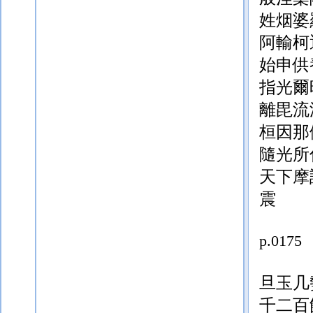
姓烟婆
阿輸柯
始申供
指光爾
離毘流
桓因那
隨光
所
天下摩
震
p.0175
旦玉几
千二百