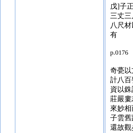
戊]
子
三丈
三
八尺材
有
p.0176
奇甍以
計八百
資以銖
莊嚴婁
來妙相
子雲舊
還故觀