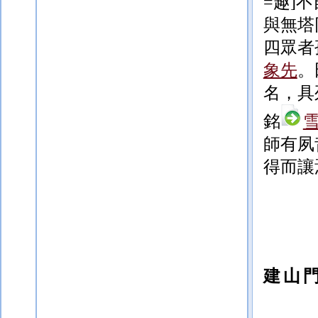
=趣]
不
與無塔
四眾者
象先
。
名，具
銘
師有夙
得而讓
建山