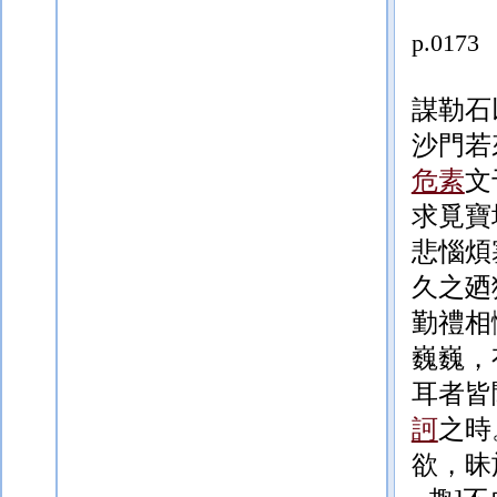
p.0173
謀勒石
沙門若
危素
文
求覓寶
悲惱煩
久之廼
勤禮
相
巍巍，
耳者皆
訶
之時
欲，昧