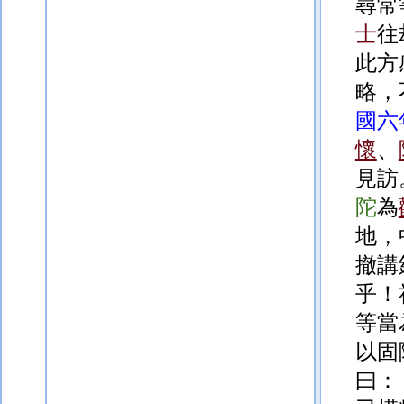
尋常
士
往
此方
略，
國六
懷
、
見訪
陀
為
地，
撤講
乎！
等當
以固
曰：