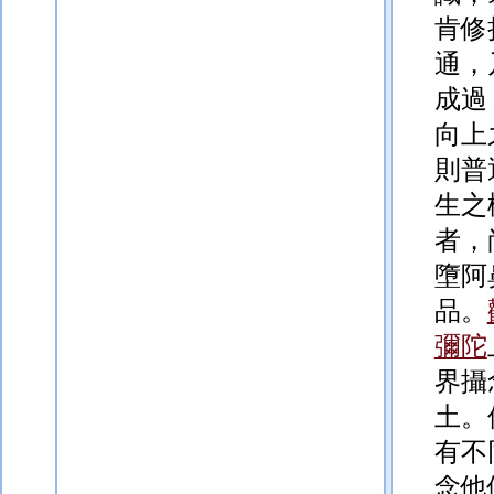
肯修
通，
成過
向上
則普
生之
者，
墮阿
品。
彌陀
界攝
土。
有不
念他