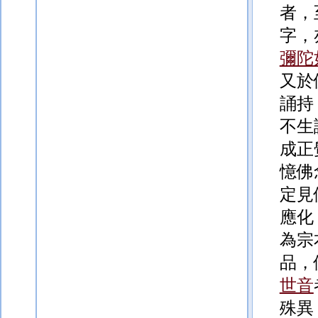
者，
字，
彌陀
又於
誦持
不生
成正
憶佛
定見
應化
為宗
品，
世音
殊異