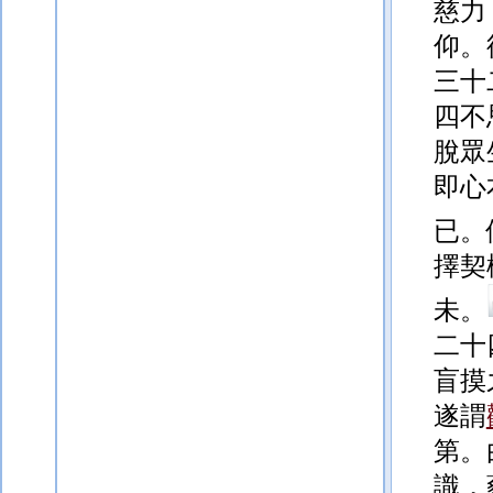
慈力
仰。
三十
四不
脫眾
即心
已。
擇契
未。
二十
盲摸
遂謂
第。
識，