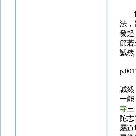
法，
發起
節若
誠然
p.001
誠然
一能
寺
三
陀志
屬道