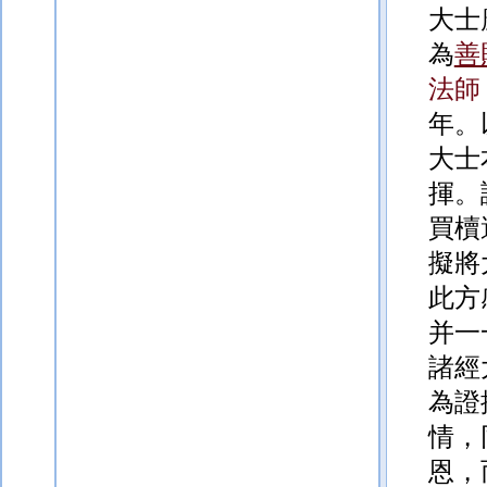
大士
為
善
法師
年。
大士
揮。
買櫝
擬將
此方
并一
諸經
為證
情，
恩，