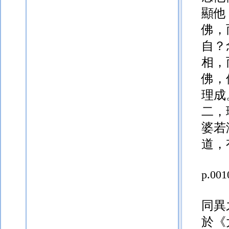
顯他
佛，
自？
相，
佛，
理成
二，
婆若
道，
p.001
同異
於《