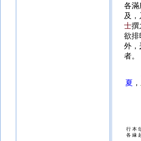
各滿
及，
士
撰
欲排
外，
者。
夏
，
行本
各緣